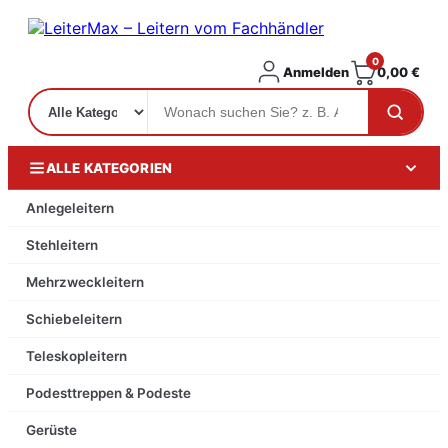
0
Anmelden
0,00
€
ALLE KATEGORIEN
Anlegeleitern
Stehleitern
Mehrzweckleitern
Schiebeleitern
Teleskopleitern
Podesttreppen & Podeste
Gerüste