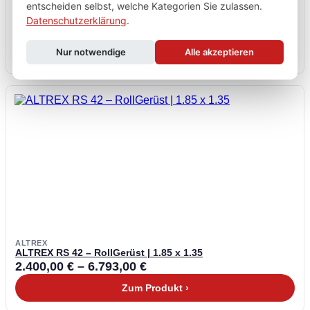
entscheiden selbst, welche Kategorien Sie zulassen.
ALTREX
ALTREX RS 42 – RollGerüst | 2.45 x 1.35
Datenschutzerklärung
.
2.558,00
€
–
7.381,00
€
Zum Produkt ›
Nur notwendige
Alle akzeptieren
ALTREX
ALTREX RS 42 – RollGerüst | 1.85 x 1.35
2.400,00
€
–
6.793,00
€
Zum Produkt ›