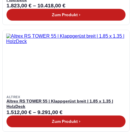
1.823,00
€
–
10.418,00
€
Zum Produkt ›
ALTREX
Altrex RS TOWER 55 | Klappgerüst breit | 1.85 x 1.35 |
HolzDeck
1.512,00
€
–
9.291,00
€
Zum Produkt ›