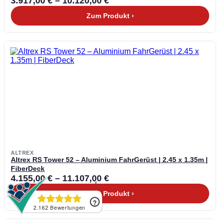
3.917,00
€
–
10.120,00
€
Zum Produkt ›
ALTREX
Altrex RS Tower 52 – Aluminium FahrGerüst | 2.45 x 1.35m |
FiberDeck
4.155,00
€
–
11.107,00
€
Zum Produkt ›