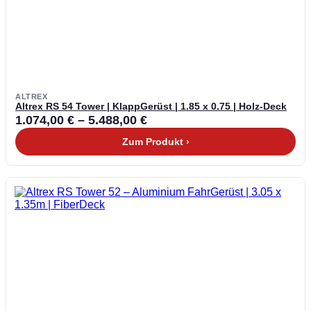
ALTREX
Altrex RS 54 Tower | KlappGerüst | 1.85 x 0.75 | Holz-Deck
1.074,00
€
–
5.488,00
€
Zum Produkt ›