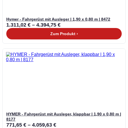
Hymer - Fahrgerüst mit Ausleger | 1,90 x 0,80 m | 8472
1.311,02
€
–
4.394,75
€
Zum Produkt ›
HYMER - Fahrgerüst mit Ausleger, klappbar | 1,90 x 0,80 m |
8177
771,65
€
–
4.059,63
€