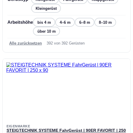
Kleingerüst
Arbeitshöhe
bis 4 m
4–6 m
6–8 m
8–10 m
über 10 m
Alle zurücksetzen
392 von 392 Gerüsten
EIGENMARKE
STEIGTECHNIK SYSTEME FahrGerüst | 90ER FAVORIT | 250