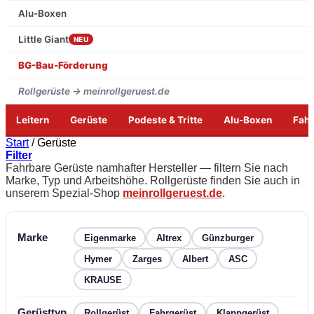
Alu-Boxen
Little Giant
NEU
BG-Bau-Förderung
Rollgerüste → meinrollgeruest.de
Leitern
Gerüste
Podeste & Tritte
Alu-Boxen
Fah
Zum
Start
/
Gerüste
Inhalt
Filter
springen
Fahrbare Gerüste namhafter Hersteller — filtern Sie nach
Marke, Typ und Arbeitshöhe. Rollgerüste finden Sie auch in
unserem Spezial-Shop
meinrollgeruest.de
.
Marke
Eigenmarke
Altrex
Günzburger
Hymer
Zarges
Albert
ASC
KRAUSE
Gerüsttyp
Rollgerüst
Fahrgerüst
Klappgerüst