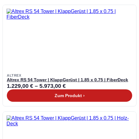
ALTREX
Altrex RS 54 Tower | KlappGerüst | 1.85 x 0.75 | FiberDeck
1.229,00
€
–
5.973,00
€
Zum Produkt ›