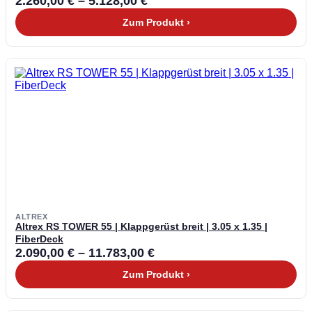
2.260,00
€
–
5.128,00
€
Zum Produkt ›
ALTREX
Altrex RS TOWER 55 | Klappgerüst breit | 3.05 x 1.35 |
FiberDeck
2.090,00
€
–
11.783,00
€
Zum Produkt ›