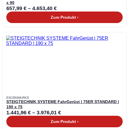
x 90
657,99
€
–
4.653,40
€
Zum Produkt ›
EIGENMARKE
STEIGTECHNIK SYSTEME FahrGerüst | 75ER STANDARD |
190 x 75
1.441,96
€
–
3.976,01
€
Zum Produkt ›