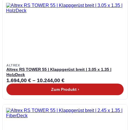
ALTREX
Altrex RS TOWER 55 | Klappgerüst breit | 3.05 x 1.35 |
HolzDeck
1.694,00
€
–
10.244,00
€
Zum Produkt ›