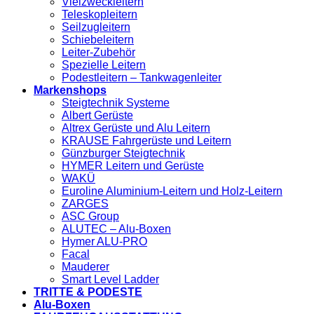
Vielzweckleitern
Teleskopleitern
Seilzugleitern
Schiebeleitern
Leiter-Zubehör
Spezielle Leitern
Podestleitern – Tankwagenleiter
Markenshops
Steigtechnik Systeme
Albert Gerüste
Altrex Gerüste und Alu Leitern
KRAUSE Fahrgerüste und Leitern
Günzburger Steigtechnik
HYMER Leitern und Gerüste
WAKÜ
Euroline Aluminium-Leitern und Holz-Leitern
ZARGES
ASC Group
ALUTEC – Alu-Boxen
Hymer ALU-PRO
Facal
Mauderer
Smart Level Ladder
TRITTE & PODESTE
Alu-Boxen