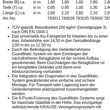
Breite (B) ca.
in m
1,60
1,60
1,60
1,60
1,6
Tiefe (T) ca.
in m
0,65
0,95
1,00
1,30
1,4
Länge (L) ca.
in m
2,60
2,10
2,60
2,10
2,8
Art.-No.
783011
783028
783035
783042
78
TÜV-geprüft, Belastbarkeit 200 kg/m² (Gerüstgruppe 3)
nach DIN EN 1004-1
Das universelle Alu-Fahrgerüst für Arbeiten bis zu einer
max. Arbeitshöhe von 14,50 m (bei Gerüstfeldlänge
2,00 m bis zu 12,50 m)
Durch die Befestigung des Geländerrahmens
GuardMatic-System vor dem Einhängen der
nächsthöheren Belagbühne ist der sichere Aufbau
gewährleistet. Beim Durchsteigen der Belagbühne ist
ein komplettes Geländer und damit eine
Absturzsicherung vorhanden
Die Integration der Diagonalen in das GuardMatic-
System gewährleistet eine einfache und sichere
Montage. Für Transport oder Lagerung kann der
Geländerrahmen platzsparend zusammengefaltet
werden
Die 6-Punkt-Fixierung des GuardMatic-Systems sorgt
für maximale Stabilität in der Höhe. Das einzigartige
selbstsichernde KRAUSE-Verriegelungssystem mit