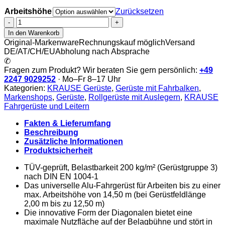
Arbeitshöhe
Zurücksetzen
Krause
Fahrgerüst
In den Warenkorb
–
Original-Markenware
Rechnungskauf möglich
Versand
Alu
DE/AT/CH/EU
Abholung nach Absprache
Alugerüst
✆
Stabilo
Fragen zum Produkt? Wir beraten Sie gern persönlich:
+49
500
2247 9029252
· Mo–Fr 8–17 Uhr
|
Kategorien:
KRAUSE Gerüste
,
Gerüste mit Fahrbalken
,
2.00
Markenshops
,
Gerüste
,
Rollgerüste mit Auslegern
,
KRAUSE
x
Fahrgerüste und Leitern
1.50
Menge
Fakten & Lieferumfang
Beschreibung
Zusätzliche Informationen
Produktsicherheit
TÜV-geprüft, Belastbarkeit 200 kg/m² (Gerüstgruppe 3)
nach DIN EN 1004-1
Das universelle Alu-Fahrgerüst für Arbeiten bis zu einer
max. Arbeitshöhe von 14,50 m (bei Gerüstfeldlänge
2,00 m bis zu 12,50 m)
Die innovative Form der Diagonalen bietet eine
maximale Nutzfläche auf der Belagbühne und stört in