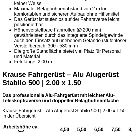
keiner Weise
Maximaler Belagbühnenabstand von 2 m für
komfortablen und sicheren Aufbau ohne Hilfsmittel
Das Gerüst ist stufenlos auf der Fahrtraverse leicht
positionierbar
Höhenverstellbare Fahrrollen (Ø 200 mm)
gewährleisten durch das integrierte Spindelgewinde
auch den Einsatz auf unebenem Gelände (stufenloser
Verstellbereich: 300 - 580 mm)
Die große Standfläche bietet viel Platz für Personal
und Material
Feldlänge: 2,00 m
Krause Fahrgerüst – Alu Alugerüst
Stabilo 500 | 2.00 x 1.50
Das professionelle Alu-Fahrgerüst mit leichter Alu-
Teleskoptraverse und doppelter Belagbühnenfläche.
Krause Fahrgerüst – Alu Alugerüst Stabilo 500 | 2.00 x 1.50
in der Übersicht:
Arbeitshöhe ca.
4,50
5,50
6,50
7,50
8