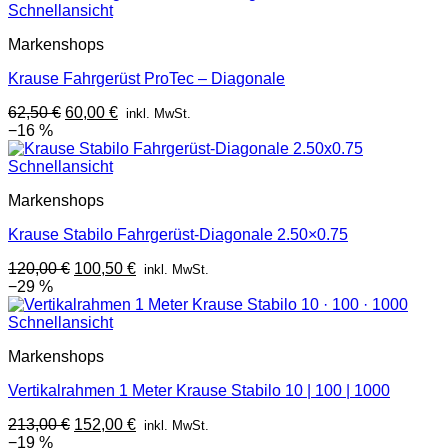
221,00 €
163,00 €.
Schnellansicht
Markenshops
Krause Fahrgerüst ProTec – Diagonale
Ursprünglicher
Aktueller
62,50
€
60,00
€
inkl. MwSt.
Preis
Preis
−16 %
war:
ist:
62,50 €
60,00 €.
Schnellansicht
Markenshops
Krause Stabilo Fahrgerüst-Diagonale 2.50×0.75
Ursprünglicher
Aktueller
120,00
€
100,50
€
inkl. MwSt.
Preis
Preis
−29 %
war:
ist:
120,00 €
100,50 €.
Schnellansicht
Markenshops
Vertikalrahmen 1 Meter Krause Stabilo 10 | 100 | 1000
Ursprünglicher
Aktueller
213,00
€
152,00
€
inkl. MwSt.
Preis
Preis
−19 %