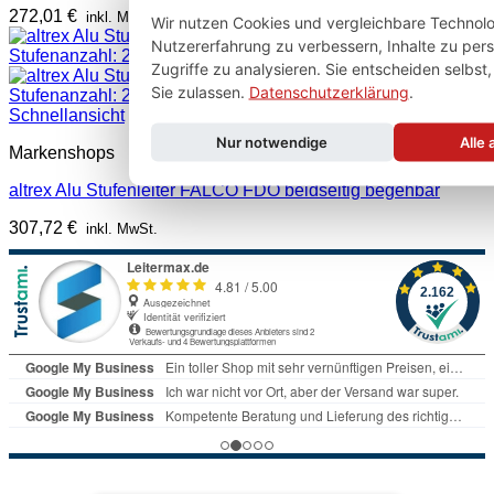
272,01
€
inkl. MwSt.
Wir nutzen Cookies und vergleichbare Technolo
Nutzererfahrung zu verbessern, Inhalte zu pers
Zugriffe zu analysieren. Sie entscheiden selbst
Sie zulassen.
Datenschutzerklärung
.
Schnellansicht
Nur notwendige
Alle 
Markenshops
altrex Alu Stufenleiter FALCO FDO beidseitig begehbar
307,72
€
inkl. MwSt.