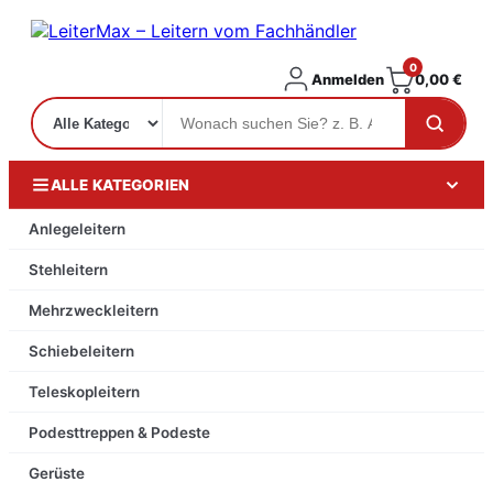
0
Anmelden
0,00
€
ALLE KATEGORIEN
Anlegeleitern
Stehleitern
Mehrzweckleitern
Schiebeleitern
Teleskopleitern
Podesttreppen & Podeste
Gerüste