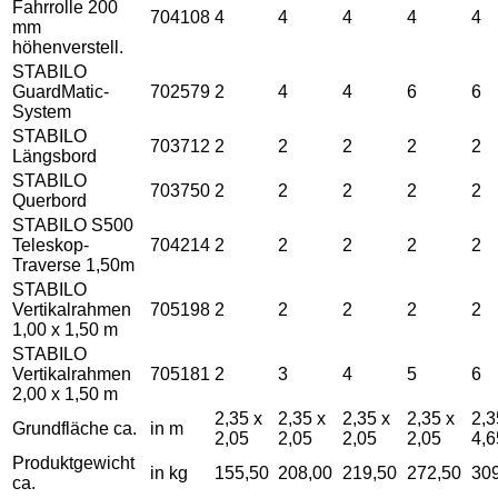
Fahrrolle 200
704108
4
4
4
4
4
mm
höhenverstell.
STABILO
GuardMatic-
702579
2
4
4
6
6
System
STABILO
703712
2
2
2
2
2
Längsbord
STABILO
703750
2
2
2
2
2
Querbord
STABILO S500
Teleskop-
704214
2
2
2
2
2
Traverse 1,50m
STABILO
Vertikalrahmen
705198
2
2
2
2
2
1,00 x 1,50 m
STABILO
Vertikalrahmen
705181
2
3
4
5
6
2,00 x 1,50 m
2,35 x
2,35 x
2,35 x
2,35 x
2,3
Grundfläche ca.
in m
2,05
2,05
2,05
2,05
4,6
Produktgewicht
in kg
155,50
208,00
219,50
272,50
30
ca.