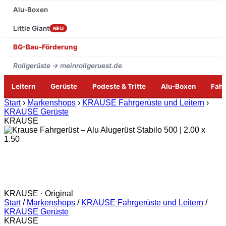
Alu-Boxen
Little Giant
NEU
BG-Bau-Förderung
Rollgerüste → meinrollgeruest.de
Leitern
Gerüste
Podeste & Tritte
Alu-Boxen
Fah
Zum
Start
›
Markenshops
›
KRAUSE Fahrgerüste und Leitern
›
Inhalt
KRAUSE Gerüste
springen
KRAUSE
KRAUSE · Original
Start
/
Markenshops
/
KRAUSE Fahrgerüste und Leitern
/
KRAUSE Gerüste
KRAUSE