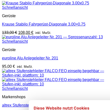
war:
ist:
213,00 €
152,00 €.
Schnellansicht
Gerüste
Krause Stabilo Fahrgerüst-Diagonale 3.00×0.75
Ursprünglicher
Aktueller
133,00
€
108,00
€
inkl. MwSt.
Preis
Preis
war:
ist:
Schnellansicht
133,00 €
108,00 €.
Gerüste
euroline Alu Anlegeleiter Nr. 201
95,00
€
inkl. MwSt.
Schnellansicht
Markenshops
altrex Stufenstehleiter FALCO FEO einseitg begehbar
Diese Website nutzt Cookies