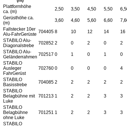
(m)
Plattformhöhe
2,50
3,50
4,50
5,50
6,5
ca. (m)
Gerüsthöhe ca.
3,60
4,60
5,60
6,60
7,6
(m)
Fallstecker 10er
704405
8
10
12
14
16
Alu-FahrGerüste
STABILO Alu-
702852
2
0
2
0
2
Diagonalstrebe
STABILO Alu-
702517
0
1
0
1
0
Geländerrahmen
STABILO
Ausleger
702760
0
0
0
0
4
FahrGerüst
STABILO
704085
2
2
2
2
2
Basisstrebe
STABILO
Belagbühne mit
701213
1
2
2
3
3
Luke
STABILO
Belagbühne
701251
1
2
2
3
3
ohne Luke
STABILO