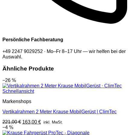
Persönliche Fachberatung
+49 2247 9029252 · Mo–Fr 8–17 Uhr — wir helfen bei der
Auswahl.
Ähnliche Produkte
−26 %
Schnellansicht
Markenshops
Vertikalrahmen 2 Meter Krause MobilGerüst | ClimTec
Ursprünglicher
Aktueller
221,00
€
163,00
€
inkl. MwSt.
Preis
Preis
−4 %
war:
ist: