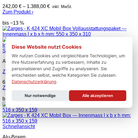
242,00
€
–
1.388,00
€
inkl. MwSt.
Zum Produkt ›
bis −13 %
Diese Website nutzt Cookies
Schnellansicht
Wir nutzen Cookies und vergleichbare Technologien, um
Aluminium Boxen
Ihre Nutzererfahrung zu verbessern, Inhalte zu
personalisieren und Zugriffe zu analysieren. Sie
Zarges – K 424 XC Mobil Box Vollausstattungspaket
entscheiden selbst, welche Kategorien Sie zulassen.
Datenschutzerklärung
.
668,00
€
–
796,00
€
inkl. MwSt.
Zum Produkt ›
Nur notwendige
Alle akzeptieren
bis −13 %
Schnellansicht
Alu-Boxen