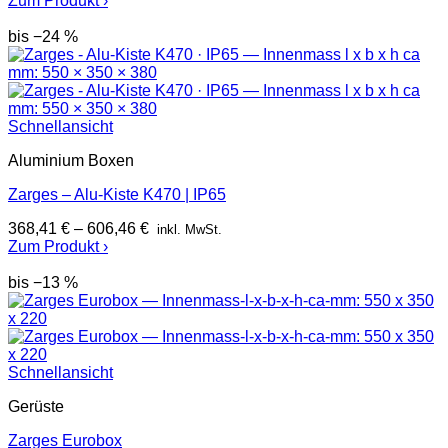
Zum Produkt ›
war:
ist:
823,00 €
823,00 €.
bis −24 %
Schnellansicht
Aluminium Boxen
Zarges – Alu-Kiste K470 | IP65
368,41
€
–
606,46
€
inkl. MwSt.
Zum Produkt ›
bis −13 %
Schnellansicht
Gerüste
Zarges Eurobox