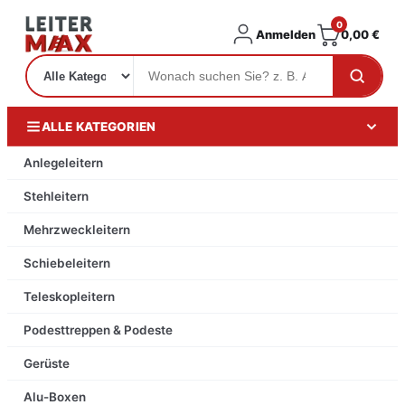
0
Anmelden
0,00
€
ALLE KATEGORIEN
Anlegeleitern
Stehleitern
Mehrzweckleitern
Schiebeleitern
Teleskopleitern
Podesttreppen & Podeste
Gerüste
Alu-Boxen