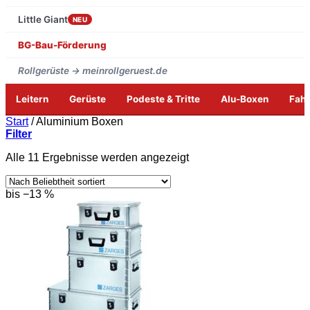
Little Giant
NEU
BG-Bau-Förderung
Rollgerüste → meinrollgeruest.de
Leitern
Gerüste
Podeste & Tritte
Alu-Boxen
Fah
Zum
Start
/
Aluminium Boxen
Inhalt
Filter
springen
Nach
Alle 11 Ergebnisse werden angezeigt
Beliebtheit
sortiert
bis −13 %