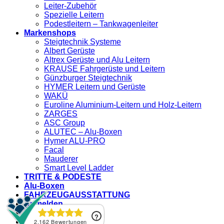
Leiter-Zubehör
Spezielle Leitern
Podestleitern – Tankwagenleiter
Markenshops
Steigtechnik Systeme
Albert Gerüste
Altrex Gerüste und Alu Leitern
KRAUSE Fahrgerüste und Leitern
Günzburger Steigtechnik
HYMER Leitern und Gerüste
WAKÜ
Euroline Aluminium-Leitern und Holz-Leitern
ZARGES
ASC Group
ALUTEC – Alu-Boxen
Hymer ALU-PRO
Facal
Mauderer
Smart Level Ladder
TRITTE & PODESTE
Alu-Boxen
FAHRZEUGAUSSTATTUNG
Anmelden
Newsletter