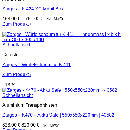
Zarges – K 424 XC Mobil Box
463,00
€
–
761,00
€
inkl. MwSt.
Zum Produkt ›
Schnellansicht
Gerüste
Zarges – Würfelschaum für K 411
Zum Produkt ›
−13 %
Schnellansicht
Aluminium Transportkisten
Zarges – K470 – Akku Safe | 550x550x220mm | 40582
Ursprünglicher
Aktueller
823,00
€
823,00
€
inkl. MwSt.
Preis
Preis