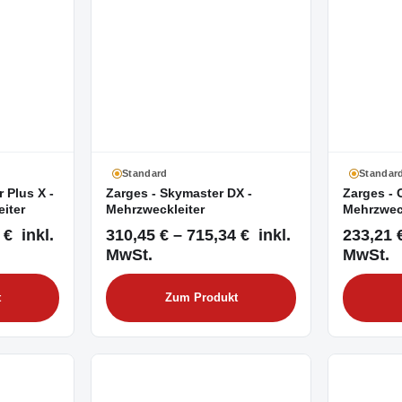
Standard
Standar
 Plus X -
Zarges - Skymaster DX -
Zarges - 
iter
Mehrzweckleiter
Mehrzweck
 € inkl.
310,45 € – 715,34 € inkl.
233,21 €
MwSt.
MwSt.
t
Zum Produkt