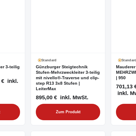
Standard
Standar
r 3-teilig
Günzburger Steigtechnik
Mauderer
Stufen-Mehrzweckleiter 3-teilig
MEHRZWE
mit nivello®-Traverse und clip-
| 950
 € inkl.
step R13 3x8 Stufen |
701,13 
LeiterMax
inkl. M
895,00 € inkl. MwSt.
t
Zum Produkt