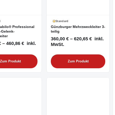
d
Standard
abilo® Professional
Günzburger Mehrzweckleiter 3-
-Gelenk-
teilig
eiter
360,00 € – 620,65 € inkl.
 – 460,86 € inkl.
MwSt.
Zum Produkt
Zum Produkt