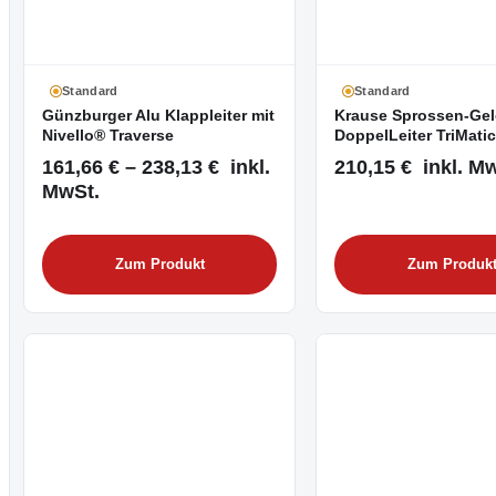
Standard
Standard
Günzburger Alu Klappleiter mit
Krause Sprossen-Gel
Nivello® Traverse
DoppelLeiter TriMati
161,66 € – 238,13 € inkl.
210,15 € inkl. M
MwSt.
Zum Produkt
Zum Produk