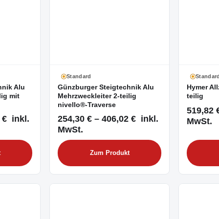
Standard
Standar
nik Alu
Günzburger Steigtechnik Alu
Hymer All
lig mit
Mehrzweckleiter 2-teilig
teilig
nivello®-Traverse
519,82 €
 € inkl.
254,30 € – 406,02 € inkl.
MwSt.
MwSt.
t
Zum Produkt