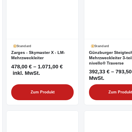
Standard
Standard
Zarges - Skymaster X - LM-
Günzburger Steigtech
Mehrzweckleiter
Mehrzweckleiter 3-tei
nivello® Traverse
478,00 € – 1.071,00 €
392,33 € – 793,50
inkl. MwSt.
MwSt.
Zum Produkt
Zum Produk