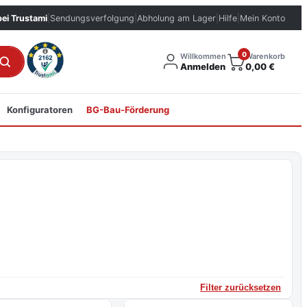
bei Trustami
|
Sendungsverfolgung
|
Abholung am Lager
|
Hilfe
|
Mein Konto
0
Willkommen
Warenkorb
Anmelden
0,00
€
Konfiguratoren
BG-Bau-Förderung
Filter zurücksetzen