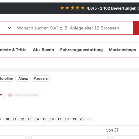
★★★★★
4,8/5 · 2.162 Bewertungen 
deste & Tritte
Alu-Boxen
Fahrzeugausstattung
Markenshops
Euroline
Altrex
Mauderer
mm
Profiprogramm
9
10
11
12
13
14
15
16
17
18
19
20
20+
von 37