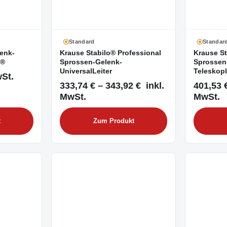
Standard
Standar
enk-
Krause Stabilo® Professional
Krause St
c®
Sprossen-Gelenk-
Sprossen
UniversalLeiter
Teleskopl
wSt.
333,74 € – 343,92 € inkl.
401,53 €
MwSt.
MwSt.
t
Zum Produkt