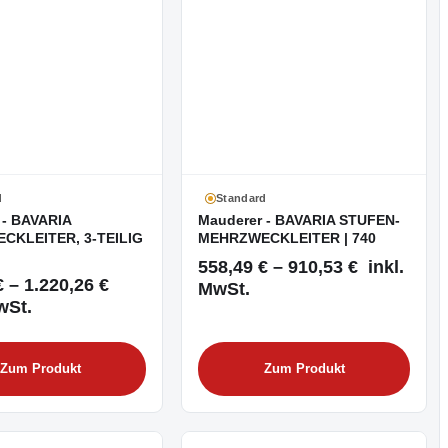
d
Standard
 - BAVARIA
Mauderer - BAVARIA STUFEN-
CKLEITER, 3-TEILIG
MEHRZWECKLEITER | 740
558,49 € – 910,53 € inkl.
€ – 1.220,26 €
MwSt.
wSt.
Zum Produkt
Zum Produkt