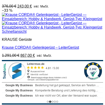
Ursprünglicher
Aktueller
376,00
€
243,00
€
inkl. MwSt.
Preis
Preis
−33 %
war:
ist:
376,00 €
243,00 €.
Schnellansicht
KRAUSE Gerüste
Krause CORDA® Gelenkgerüst – LeiterGerüst
Ursprünglicher
Aktueller
1.291,00
€
867,00
€
inkl. MwSt.
Preis
Preis
war:
ist:
1.291,00 €
867,00 €.