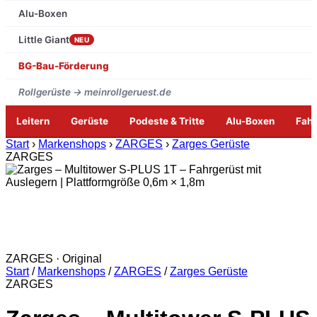
Alu-Boxen
Little Giant
NEU
BG-Bau-Förderung
Rollgerüste → meinrollgeruest.de
Leitern
Gerüste
Podeste & Tritte
Alu-Boxen
Fah
Zum
Start
›
Markenshops
›
ZARGES
›
Zarges Gerüste
Inhalt
ZARGES
springen
ZARGES · Original
Start
/
Markenshops
/
ZARGES
/
Zarges Gerüste
ZARGES