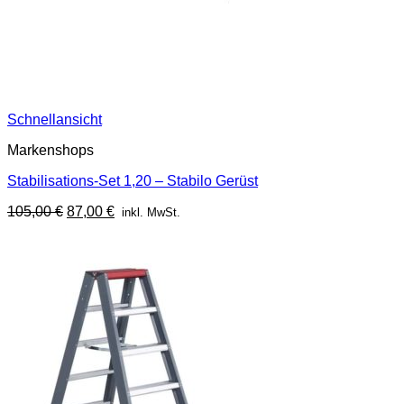
Schnellansicht
Markenshops
Stabilisations-Set 1,20 – Stabilo Gerüst
Ursprünglicher
Aktueller
105,00
€
87,00
€
inkl. MwSt.
Preis
Preis
war:
ist:
105,00 €
87,00 €.