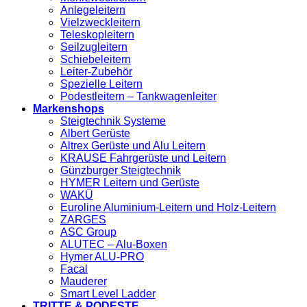
Anlegeleitern
Vielzweckleitern
Teleskopleitern
Seilzugleitern
Schiebeleitern
Leiter-Zubehör
Spezielle Leitern
Podestleitern – Tankwagenleiter
Markenshops
Steigtechnik Systeme
Albert Gerüste
Altrex Gerüste und Alu Leitern
KRAUSE Fahrgerüste und Leitern
Günzburger Steigtechnik
HYMER Leitern und Gerüste
WAKÜ
Euroline Aluminium-Leitern und Holz-Leitern
ZARGES
ASC Group
ALUTEC – Alu-Boxen
Hymer ALU-PRO
Facal
Mauderer
Smart Level Ladder
TRITTE & PODESTE