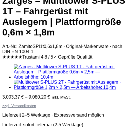
Zarges – Multitower S-PLUS
1T – Fahrgerüst mit
Auslegern | Plattformgröße
0,6m × 1,8m
Art.-Nr.: ZamltoSPl1t0,6x1,8m · Original-Markenware · nach
DIN EN 1004-1
★★★★★
Trustami 4,8 / 5
✓ Geprüfte Qualität
3.003,37
€
–
9.080,20
€
inkl. MwSt.
zzgl. Versandkosten
Lieferzeit 2–5 Werktage · Expressversand möglich
Lieferzeit:
sofort lieferbar (2-5 Werktage)