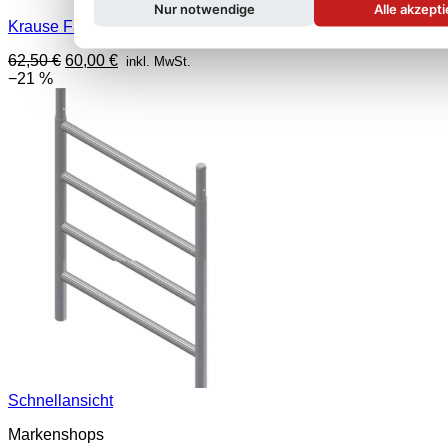
Nur notwendige
Alle akzept
Krause Fahrgerüst ProTec – Diagonale
Ursprünglicher
Aktueller
62,50
€
60,00
€
inkl. MwSt.
Preis
Preis
−21 %
war:
ist:
62,50 €
60,00 €.
Schnellansicht
Markenshops