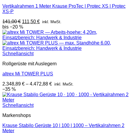
Vertikalrahmen 1 Meter Krause ProTec | Protec XS | Protec
XS-P
Ursprünglicher
Aktueller
141,00
€
111,50
€
inkl. MwSt.
Preis
Preis
bis −20 %
war:
ist:
141,00 €
111,50 €.
Schnellansicht
Rollgerüste mit Auslegern
altrex Mi TOWER PLUS
2.348,89
€
–
4.472,88
€
inkl. MwSt.
−35 %
Schnellansicht
Markenshops
Krause Stabilo Gerüste 10 | 100 | 1000 – Vertikalrahmen 2
Meter