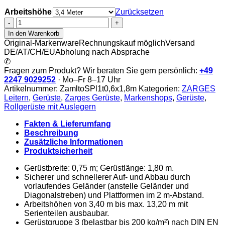
Arbeitshöhe
Zurücksetzen
Zarges
-
In den Warenkorb
Multitower
Original-Markenware
Rechnungskauf möglich
Versand
S-
DE/AT/CH/EU
Abholung nach Absprache
PLUS
✆
1T
Fragen zum Produkt? Wir beraten Sie gern persönlich:
+49
-
2247 9029252
· Mo–Fr 8–17 Uhr
Fahrgerüst
Artikelnummer:
ZamltoSPl1t0,6x1,8m
Kategorien:
ZARGES
mit
Leitern
,
Gerüste
,
Zarges Gerüste
,
Markenshops
,
Gerüste
,
Auslegern
Rollgerüste mit Auslegern
|
Plattformgröße
Fakten & Lieferumfang
0,6m
Beschreibung
×
Zusätzliche Informationen
1,8m
Produktsicherheit
Menge
Gerüstbreite: 0,75 m; Gerüstlänge: 1,80 m.
Sicherer und schnellerer Auf- und Abbau durch
vorlaufendes Geländer (anstelle Geländer und
Diagonalstreben) und Plattformen im 2 m-Abstand.
Arbeitshöhen von 3,40 m bis max. 13,20 m mit
Serienteilen ausbaubar.
Gerüstgruppe 3 (belastbar bis 200 kg/m²) nach DIN EN