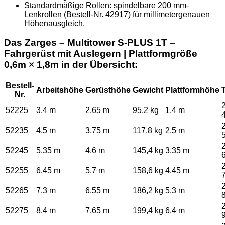
Standardmäßige Rollen: spindelbare 200 mm-
Lenkrollen (Bestell-Nr. 42917) für millimetergenauen
Höhenausgleich.
Das Zarges – Multitower S-PLUS 1T –
Fahrgerüst mit Auslegern | Plattformgröße
0,6m × 1,8m in der Übersicht:
Bestell-
Arbeitshöhe
Gerüsthöhe
Gewicht
Plattformhöhe
Nr.
52225
3,4 m
2,65 m
95,2 kg
1,4 m
52235
4,5 m
3,75 m
117,8 kg
2,5 m
52245
5,35 m
4,6 m
145,4 kg
3,35 m
52255
6,45 m
5,7 m
158,6 kg
4,45 m
52265
7,3 m
6,55 m
186,2 kg
5,3 m
52275
8,4 m
7,65 m
199,4 kg
6,4 m