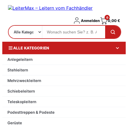
0
Anmelden
0,00
€
ALLE KATEGORIEN
Anlegeleitern
Stehleitern
Mehrzweckleitern
Schiebeleitern
Teleskopleitern
Podesttreppen & Podeste
Gerüste