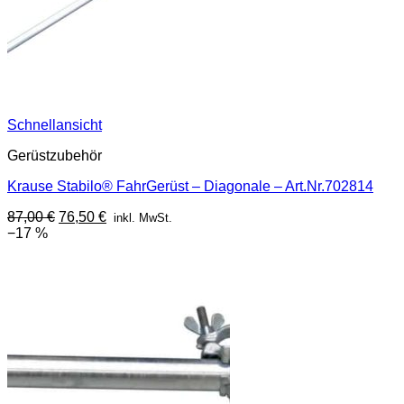
Schnellansicht
Gerüstzubehör
Krause Stabilo® FahrGerüst – Diagonale – Art.Nr.702814
Ursprünglicher
Aktueller
87,00
€
76,50
€
inkl. MwSt.
Preis
Preis
−17 %
war:
ist:
87,00 €
76,50 €.