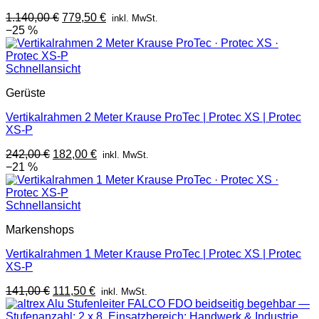
Ursprünglicher
Aktueller
1.140,00
€
779,50
€
inkl. MwSt.
Preis
Preis
−25 %
war:
ist:
1.140,00 €
779,50 €.
Schnellansicht
Gerüste
Vertikalrahmen 2 Meter Krause ProTec | Protec XS | Protec
XS-P
Ursprünglicher
Aktueller
242,00
€
182,00
€
inkl. MwSt.
Preis
Preis
−21 %
war:
ist:
242,00 €
182,00 €.
Schnellansicht
Markenshops
Vertikalrahmen 1 Meter Krause ProTec | Protec XS | Protec
XS-P
Ursprünglicher
Aktueller
141,00
€
111,50
€
inkl. MwSt.
Preis
Preis
war:
ist: