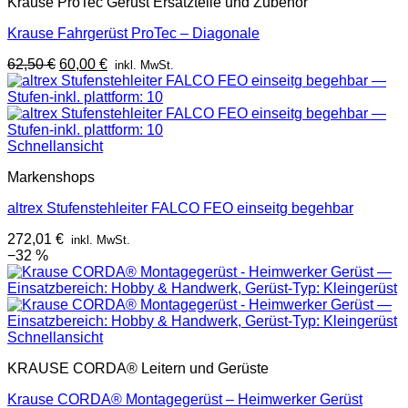
Krause ProTec Gerüst Ersatzteile und Zubehör
Krause Fahrgerüst ProTec – Diagonale
Ursprünglicher
Aktueller
62,50
€
60,00
€
inkl. MwSt.
Preis
Preis
war:
ist:
62,50 €
60,00 €.
Schnellansicht
Markenshops
altrex Stufenstehleiter FALCO FEO einseitg begehbar
272,01
€
inkl. MwSt.
−32 %
Schnellansicht
KRAUSE CORDA® Leitern und Gerüste
Krause CORDA® Montagegerüst – Heimwerker Gerüst