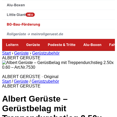
Alu-Boxen
Little Giant
NEU
BG-Bau-Förderung
Rollgerüste → meinrollgeruest.de
Leitern
Gerüste
Podeste & Tritte
Alu-Boxen
Fah
Zum
Start
›
Gerüste
›
Gerüstzubehör
Inhalt
ALBERT GERÜSTE
springen
ALBERT GERÜSTE · Original
Start
/
Gerüste
/
Gerüstzubehör
ALBERT GERÜSTE
Albert Gerüste –
Gerüstbelag mit