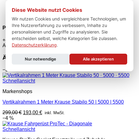
Diese Website nutzt Cookies
Wir nutzen Cookies und vergleichbare Technologien, um
Ihre Nutzererfahrung zu verbessern, Inhalte zu
Persönliche Fachberatung
personalisieren und Zugriffe zu analysieren. Sie
entscheiden selbst, welche Kategorien Sie zulassen.
+49 2247 9029252 · Mo–Fr 8–17 Uhr — wir helfen bei der
Datenschutzerklärung
.
Auswahl.
Ähnliche Produkte
Nur notwendige
Alle akzeptieren
−35 %
Schnellansicht
Markenshops
Vertikalrahmen 1 Meter Krause Stabilo 50 | 5000 | 5500
Ursprünglicher
Aktueller
299,00
€
193,00
€
inkl. MwSt.
Preis
Preis
−4 %
war:
ist:
299,00 €
193,00 €.
Schnellansicht