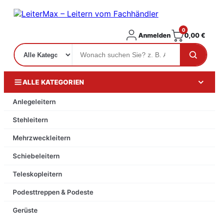
0
Anmelden
0,00
€
ALLE KATEGORIEN
Anlegeleitern
Stehleitern
Mehrzweckleitern
Schiebeleitern
Teleskopleitern
Podesttreppen & Podeste
Gerüste