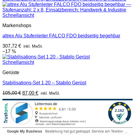
141,00 €
111,50 €.
Schnellansicht
Markenshops
altrex Alu Stufenleiter FALCO FDO beidseitig begehbar
307,72
€
inkl. MwSt.
−17 %
Schnellansicht
Gerüste
Stabilisations-Set 1,20 – Stabilo Gerüst
Ursprünglicher
Aktueller
105,00
€
87,00
€
inkl. MwSt.
Preis
Preis
war:
ist:
105,00 €
87,00 €.