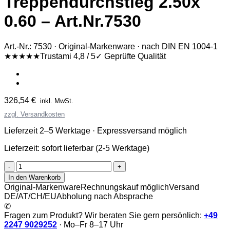
Treppendurchstieg 2.50x
0.60 – Art.Nr.7530
Art.-Nr.: 7530 · Original-Markenware · nach DIN EN 1004-1
★★★★★
Trustami 4,8 / 5
✓ Geprüfte Qualität
326,54
€
inkl. MwSt.
zzgl. Versandkosten
Lieferzeit 2–5 Werktage · Expressversand möglich
Lieferzeit:
sofort lieferbar (2-5 Werktage)
Albert
Gerüste
In den Warenkorb
-
Original-Markenware
Rechnungskauf möglich
Versand
Gerüstbelag
DE/AT/CH/EU
Abholung nach Absprache
mit
✆
Treppendurchstieg
Fragen zum Produkt? Wir beraten Sie gern persönlich:
+49
2.50x
2247 9029252
· Mo–Fr 8–17 Uhr
0.60