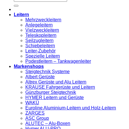
nach:
Leitern
Mehrzweckleitern
Anlegeleitern
Vielzweckleitern
Teleskopleitern
Seilzugleitern
Schiebeleitern
Leiter-Zubehör
Spezielle Leitern
Podestleitern – Tankwagenleiter
Markenshops
Steigtechnik Systeme
Albert Gerüste
Altrex Gerüste und Alu Leitern
KRAUSE Fahrgerüste und Leitern
Günzburger Steigtechnik
HYMER Leitern und Gerüste
WAKÜ
Euroline Aluminium-Leitern und Holz-Leitern
ZARGES
ASC Group
ALUTEC – Alu-Boxen
Hymer ALU-PRO