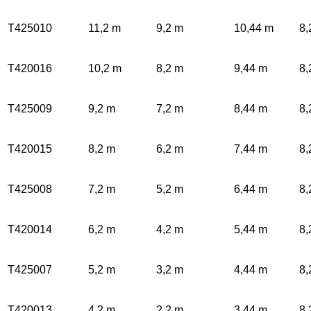
T425010
11,2 m
9,2 m
10,44 m
8,
T420016
10,2 m
8,2 m
9,44 m
8,
T425009
9,2 m
7,2 m
8,44 m
8,
T420015
8,2 m
6,2 m
7,44 m
8,
T425008
7,2 m
5,2 m
6,44 m
8,
T420014
6,2 m
4,2 m
5,44 m
8,
T425007
5,2 m
3,2 m
4,44 m
8,
T420013
4,2 m
2,2 m
3,44 m
8,