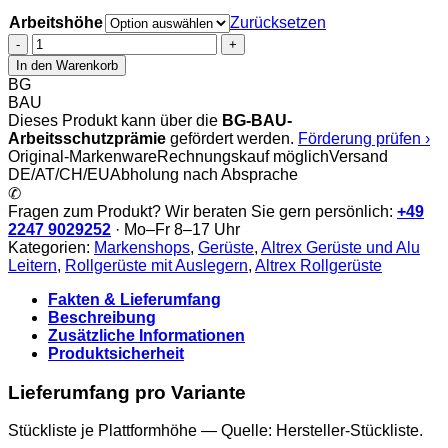
Arbeitshöhe
Zurücksetzen
Altrex
RS
In den Warenkorb
Tower
BG
42-
BAU
S
Dieses Produkt kann über die
BG-BAU-
FahrGerüst
Arbeitsschutzprämie
gefördert werden.
Förderung prüfen ›
|
Original-Markenware
Rechnungskauf möglich
Versand
Safe-
DE/AT/CH/EU
Abholung nach Absprache
Quick®
✆
|
Fragen zum Produkt? Wir beraten Sie gern persönlich:
+49
1.85
2247 9029252
· Mo–Fr 8–17 Uhr
x
Kategorien:
Markenshops
,
Gerüste
,
Altrex Gerüste und Alu
1.35
Leitern
,
Rollgerüste mit Auslegern
,
Altrex Rollgerüste
Menge
Fakten & Lieferumfang
Beschreibung
Zusätzliche Informationen
Produktsicherheit
Lieferumfang pro Variante
Stückliste je Plattformhöhe — Quelle: Hersteller-Stückliste.