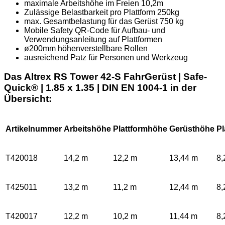
maximale Arbeitshöhe im Freien 10,2m
Zulässige Belastbarkeit pro Plattform 250kg
max. Gesamtbelastung für das Gerüst 750 kg
Mobile Safety QR-Code für Aufbau- und
Verwendungsanleitung auf Plattformen
ø200mm höhenverstellbare Rollen
ausreichend Patz für Personen und Werkzeug
Das Altrex RS Tower 42-S FahrGerüst | Safe-
Quick® | 1.85 x 1.35 | DIN EN 1004-1 in der
Übersicht:
Artikelnummer
Arbeitshöhe
Plattformhöhe
Gerüsthöhe
Pl
T420018
14,2 m
12,2 m
13,44 m
8,
T425011
13,2 m
11,2 m
12,44 m
8,
T420017
12,2 m
10,2 m
11,44 m
8,