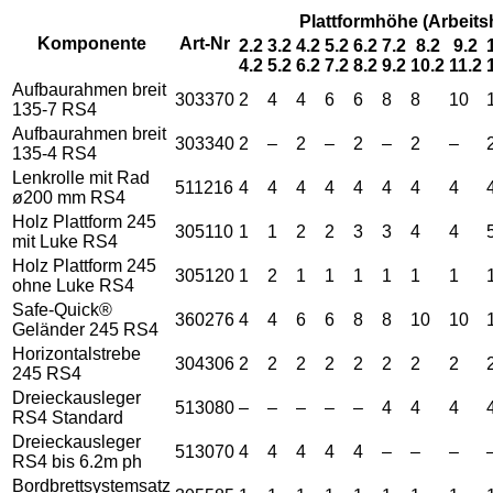
Plattformhöhe (Arbeits
Komponente
Art-Nr
2.2
3.2
4.2
5.2
6.2
7.2
8.2
9.2
4.2
5.2
6.2
7.2
8.2
9.2
10.2
11.2
Aufbaurahmen breit
303370
2
4
4
6
6
8
8
10
135-7 RS4
Aufbaurahmen breit
303340
2
–
2
–
2
–
2
–
135-4 RS4
Lenkrolle mit Rad
511216
4
4
4
4
4
4
4
4
ø200 mm RS4
Holz Plattform 245
305110
1
1
2
2
3
3
4
4
mit Luke RS4
Holz Plattform 245
305120
1
2
1
1
1
1
1
1
ohne Luke RS4
Safe-Quick®
360276
4
4
6
6
8
8
10
10
Geländer 245 RS4
Horizontalstrebe
304306
2
2
2
2
2
2
2
2
245 RS4
Dreieckausleger
513080
–
–
–
–
–
4
4
4
RS4 Standard
Dreieckausleger
513070
4
4
4
4
4
–
–
–
RS4 bis 6.2m ph
Bordbrettsystemsatz