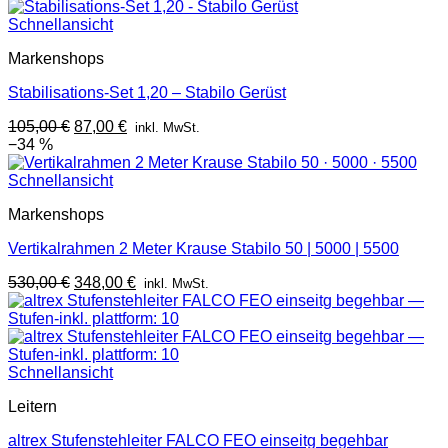
war:
ist:
313,00 €
236,00 €.
Schnellansicht
Markenshops
Stabilisations-Set 1,20 – Stabilo Gerüst
Ursprünglicher
Aktueller
105,00
€
87,00
€
inkl. MwSt.
Preis
Preis
−34 %
war:
ist:
105,00 €
87,00 €.
Schnellansicht
Markenshops
Vertikalrahmen 2 Meter Krause Stabilo 50 | 5000 | 5500
Ursprünglicher
Aktueller
530,00
€
348,00
€
inkl. MwSt.
Preis
Preis
war:
ist:
530,00 €
348,00 €.
Schnellansicht
Leitern
altrex Stufenstehleiter FALCO FEO einseitg begehbar