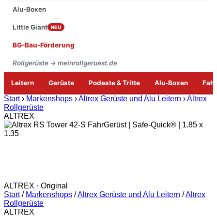
Alu-Boxen
Little Giant
NEU
BG-Bau-Förderung
Rollgerüste → meinrollgeruest.de
Leitern
Gerüste
Podeste & Tritte
Alu-Boxen
Fah
Zum
Start
›
Markenshops
›
Altrex Gerüste und Alu Leitern
›
Altrex
Inhalt
Rollgerüste
springen
ALTREX
ALTREX · Original
Start
/
Markenshops
/
Altrex Gerüste und Alu Leitern
/
Altrex
Rollgerüste
ALTREX