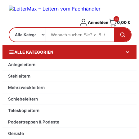
0
Anmelden
0,00
€
ALLE KATEGORIEN
Anlegeleitern
Stehleitern
Mehrzweckleitern
Schiebeleitern
Teleskopleitern
Podesttreppen & Podeste
Gerüste