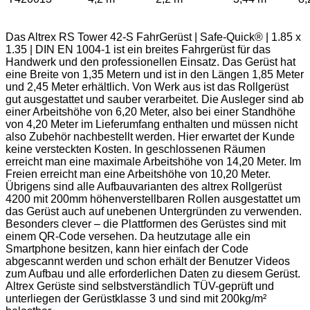
Das Altrex RS Tower 42-S FahrGerüst | Safe-Quick® | 1.85 x
1.35 | DIN EN 1004-1 ist ein breites Fahrgerüst für das
Handwerk und den professionellen Einsatz. Das Gerüst hat
eine Breite von 1,35 Metern und ist in den Längen 1,85 Meter
und 2,45 Meter erhältlich. Von Werk aus ist das Rollgerüst
gut ausgestattet und sauber verarbeitet. Die Ausleger sind ab
einer Arbeitshöhe von 6,20 Meter, also bei einer Standhöhe
von 4,20 Meter im Lieferumfang enthalten und müssen nicht
also Zubehör nachbestellt werden. Hier erwartet der Kunde
keine versteckten Kosten. In geschlossenen Räumen
erreicht man eine maximale Arbeitshöhe von 14,20 Meter. Im
Freien erreicht man eine Arbeitshöhe von 10,20 Meter.
Übrigens sind alle Aufbauvarianten des altrex Rollgerüst
4200 mit 200mm höhenverstellbaren Rollen ausgestattet um
das Gerüst auch auf unebenen Untergründen zu verwenden.
Besonders clever – die Plattformen des Gerüstes sind mit
einem QR-Code versehen. Da heutzutage alle ein
Smartphone besitzen, kann hier einfach der Code
abgescannt werden und schon erhält der Benutzer Videos
zum Aufbau und alle erforderlichen Daten zu diesem Gerüst.
Altrex Gerüste sind selbstverständlich TÜV-geprüft und
unterliegen der Gerüstklasse 3 und sind mit 200kg/m²