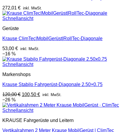
272,01
€
inkl. MwSt.
Schnellansicht
Gerüste
Krause ClimTec|MobilGerüst|RollTec-Diagonale
53,00
€
inkl. MwSt.
−16 %
Schnellansicht
Markenshops
Krause Stabilo Fahrgerüst-Diagonale 2.50×0.75
Ursprünglicher
Aktueller
120,00
€
100,50
€
inkl. MwSt.
Preis
Preis
−26 %
war:
ist:
120,00 €
100,50 €.
Schnellansicht
KRAUSE Fahrgerüste und Leitern
Vertikalrahmen 2 Meter Krause MobilGerüst | ClimTec