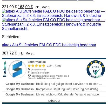
Ursprünglicher
Aktueller
221,00
€
163,00
€
inkl. MwSt.
Preis
Preis
war:
ist:
221,00 €
163,00 €.
Schnellansicht
Stehleitern
altrex Alu Stufenleiter FALCO FDO beidseitig begehbar
307,72
€
inkl. MwSt.