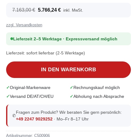
Ursprünglicher
Aktueller
7.163,00
€
5.766,24
€
inkl. MwSt.
Preis
Preis
war:
ist:
7.163,00 €
5.766,24 €.
zzgl. Versandkosten
Lieferzeit 2–5 Werktage · Expressversand möglich
Lieferzeit:
sofort lieferbar (2-5 Werktage)
IN DEN WARENKORB
Original-Markenware
Rechnungskauf möglich
Versand DE/AT/CH/EU
Abholung nach Absprache
Fragen zum Produkt? Wir beraten Sie gern persönlich:
✆
+49 2247 9029252
· Mo–Fr 8–17 Uhr
Artikelnummer:
C500906