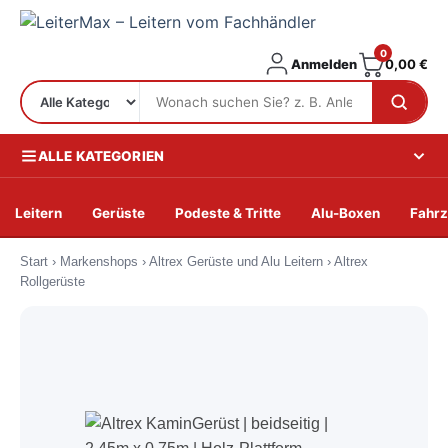
0
Anmelden
0,00
€
ALLE KATEGORIEN
Leitern
Gerüste
Podeste & Tritte
Alu-Boxen
Fahrz
Zum
Start
›
Markenshops
›
Altrex Gerüste und Alu Leitern
›
Altrex
Inhalt
Rollgerüste
springen