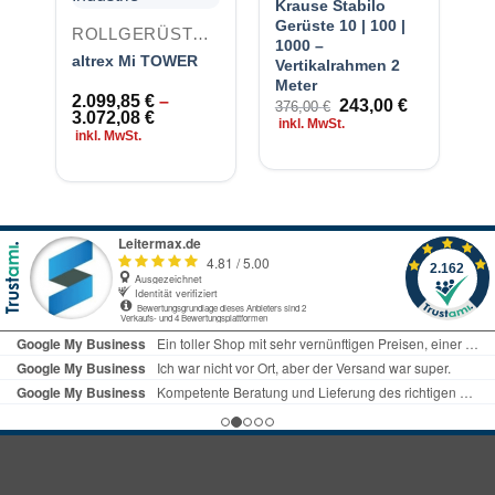
Krause Stabilo
M
Gerüste 10 | 100 |
ROLLGERÜSTE MIT AUSLEGERN
1000 –
al
altrex Mi TOWER
Vertikalrahmen 2
St
Meter
F
2.099,85
€
–
Ursprünglicher
Aktueller
243,00
€
ei
376,00
€
3.072,08
€
Preis
Preis
inkl. MwSt.
2
inkl. MwSt.
war:
ist:
376,00 €
243,00 €.