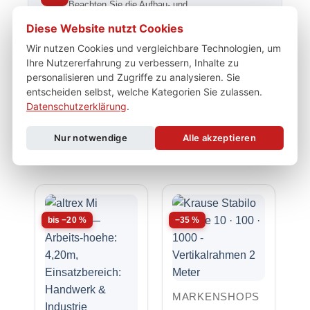
Beachten Sie die Aufbau- und
Verwendungsanleitung des Herstellers.
Diese Website nutzt Cookies
Wir nutzen Cookies und vergleichbare Technologien, um
Ihre Nutzererfahrung zu verbessern, Inhalte zu
Persönliche Fachberatung
personalisieren und Zugriffe zu analysieren. Sie
+49 2247 9029252 · Mo–Fr 8–17 Uhr — wir helfen
entscheiden selbst, welche Kategorien Sie zulassen.
bei der Auswahl.
Datenschutzerklärung
.
Nur notwendige
Alle akzeptieren
ÄHNLICHE PRODUKTE
bis −20 %
−35 %
MARKENSHOPS