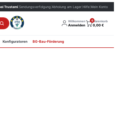
bei Trustami
|
Sendungsverfolgung
|
Abholung am Lager
|
Hilfe
|
Mein Konto
0
Willkommen
Warenkorb
Anmelden
0,00
€
Konfiguratoren
BG-Bau-Förderung