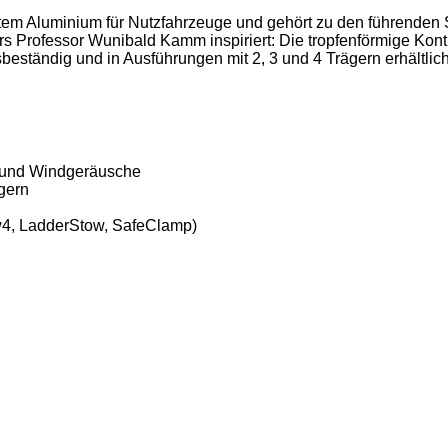
tem Aluminium für Nutzfahrzeuge und gehört zu den führenden
s Professor Wunibald Kamm inspiriert: Die tropfenförmige Kontu
beständig und in Ausführungen mit 2, 3 und 4 Trägern erhältl
d und Windgeräusche
gern
w4, LadderStow, SafeClamp)