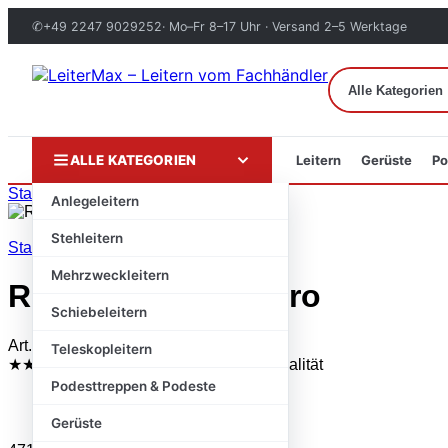
✆
+49 2247 9029252
· Mo–Fr 8–17 Uhr · Versand 2–5 Werktage
ALLE KATEGORIEN
Leitern
Gerüste
Po
Zum
Start
›
Markenshops
›
RHINO Products
Anlegeleitern
Inhalt
springen
Stehleitern
Start
/
Markenshops
/
RHINO Products
Mehrzweckleitern
Rhino KammBar Pro
Schiebeleitern
Art.-Nr.: GC3PR · Original-Markenware
Teleskopleitern
★★★★★
Trustami 4,8 / 5
✓ Geprüfte Qualität
Podesttreppen & Podeste
Gerüste