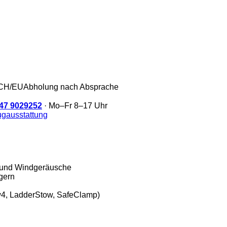
/CH/EU
Abholung nach Absprache
47 9029252
· Mo–Fr 8–17 Uhr
gausstattung
d und Windgeräusche
gern
w4, LadderStow, SafeClamp)