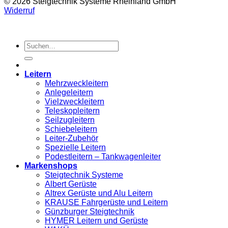
© 2026 Steigtechnik Systeme Rheinland GmbH
Widerruf
Suchen
nach:
Leitern
Mehrzweckleitern
Anlegeleitern
Vielzweckleitern
Teleskopleitern
Seilzugleitern
Schiebeleitern
Leiter-Zubehör
Spezielle Leitern
Podestleitern – Tankwagenleiter
Markenshops
Steigtechnik Systeme
Albert Gerüste
Altrex Gerüste und Alu Leitern
KRAUSE Fahrgerüste und Leitern
Günzburger Steigtechnik
HYMER Leitern und Gerüste