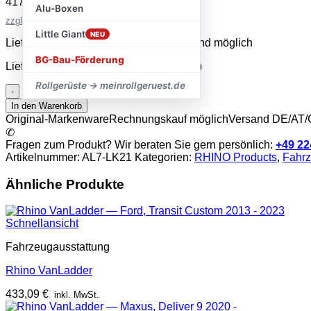
417,63
€
inkl. MwSt.
Alu-Boxen
zzgl. Versandkosten
Little Giant
NEU
Lieferzeit 2–5 Werktage · Expressversand möglich
BG-Bau-Förderung
Lieferzeit:
sofort lieferbar (2-5 Werktage)
Rollgerüste → meinrollgeruest.de
Rhino
VanLadder
In den Warenkorb
Menge
Original-Markenware
Rechnungskauf möglich
Versand DE/AT
✆
Fragen zum Produkt? Wir beraten Sie gern persönlich:
+49 22
Artikelnummer:
AL7-LK21
Kategorien:
RHINO Products
,
Fahrz
Ähnliche Produkte
Schnellansicht
Fahrzeugausstattung
Rhino VanLadder
433,09
€
inkl. MwSt.