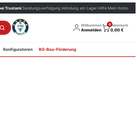
bei Trustami
|
Sendungsverfolgung
|
Abholung am Lager
|
Hilfe
|
Mein Konto
0
Willkommen
Warenkorb
Anmelden
0,00
€
Konfiguratoren
BG-Bau-Förderung