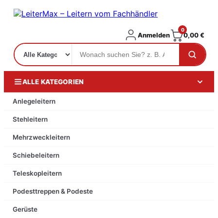
0
Anmelden
0,00
€
ALLE KATEGORIEN
Anlegeleitern
Stehleitern
Mehrzweckleitern
Schiebeleitern
Teleskopleitern
Podesttreppen & Podeste
Gerüste