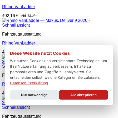
Rhino VanLadder
402,16
€
inkl. MwSt.
Schnellansicht
Fahrzeugausstattung
Rhino VanLadder
487,23
€
inkl. MwSt.
Diese Website nutzt Cookies
Wir nutzen Cookies und vergleichbare Technologien, um
Ihre Nutzererfahrung zu verbessern, Inhalte zu
Schnellansicht
personalisieren und Zugriffe zu analysieren. Sie
Fahrzeugausstattung
entscheiden selbst, welche Kategorien Sie zulassen.
Datenschutzerklärung
.
Rhino VanLadder
417,63
€
inkl. MwSt.
Nur notwendige
Alle akzeptieren
Schnellansicht
Fahrzeugausstattung