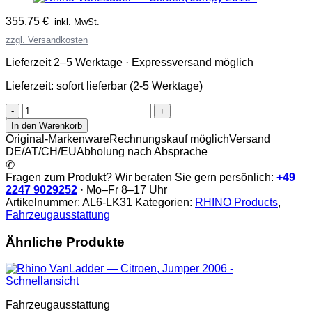
355,75
€
inkl. MwSt.
zzgl. Versandkosten
Lieferzeit 2–5 Werktage · Expressversand möglich
Lieferzeit:
sofort lieferbar (2-5 Werktage)
Rhino
VanLadder
In den Warenkorb
Menge
Original-Markenware
Rechnungskauf möglich
Versand
DE/AT/CH/EU
Abholung nach Absprache
✆
Fragen zum Produkt? Wir beraten Sie gern persönlich:
+49
2247 9029252
· Mo–Fr 8–17 Uhr
Artikelnummer:
AL6-LK31
Kategorien:
RHINO Products
,
Fahrzeugausstattung
Ähnliche Produkte
Schnellansicht
Fahrzeugausstattung