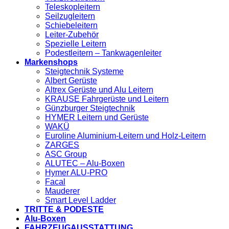
Teleskopleitern
Seilzugleitern
Schiebeleitern
Leiter-Zubehör
Spezielle Leitern
Podestleitern – Tankwagenleiter
Markenshops
Steigtechnik Systeme
Albert Gerüste
Altrex Gerüste und Alu Leitern
KRAUSE Fahrgerüste und Leitern
Günzburger Steigtechnik
HYMER Leitern und Gerüste
WAKÜ
Euroline Aluminium-Leitern und Holz-Leitern
ZARGES
ASC Group
ALUTEC – Alu-Boxen
Hymer ALU-PRO
Facal
Mauderer
Smart Level Ladder
TRITTE & PODESTE
Alu-Boxen
FAHRZEUGAUSSTATTUNG