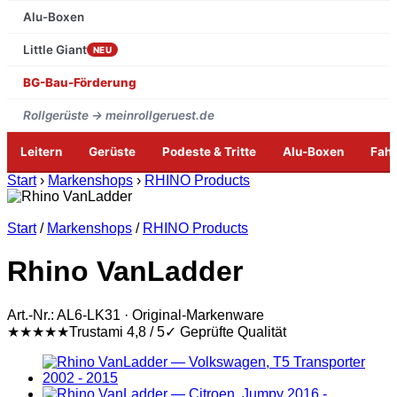
Alu-Boxen
Little Giant
NEU
BG-Bau-Förderung
Rollgerüste → meinrollgeruest.de
Leitern
Gerüste
Podeste & Tritte
Alu-Boxen
Fah
Zum
Start
›
Markenshops
›
RHINO Products
Inhalt
springen
Start
/
Markenshops
/
RHINO Products
Rhino VanLadder
Art.-Nr.: AL6-LK31 · Original-Markenware
★★★★★
Trustami 4,8 / 5
✓ Geprüfte Qualität