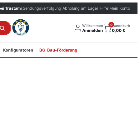
bei Trustami
|
Sendungsverfolgung
|
Abholung am Lager
|
Hilfe
|
Mein Konto
0
Willkommen
Warenkorb
Anmelden
0,00
€
Konfiguratoren
BG-Bau-Förderung