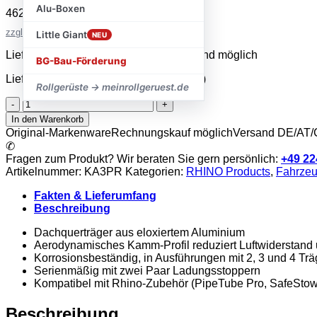
Alu-Boxen
462,41
€
inkl. MwSt.
zzgl. Versandkosten
Little Giant
NEU
Lieferzeit 2–5 Werktage · Expressversand möglich
BG-Bau-Förderung
Lieferzeit:
sofort lieferbar (2-5 Werktage)
Rollgerüste → meinrollgeruest.de
Rhino
KammBar
In den Warenkorb
Pro
Original-Markenware
Rechnungskauf möglich
Versand DE/AT
Menge
✆
Fragen zum Produkt? Wir beraten Sie gern persönlich:
+49 22
Artikelnummer:
KA3PR
Kategorien:
RHINO Products
,
Fahrzeu
Fakten & Lieferumfang
Beschreibung
Dachquerträger aus eloxiertem Aluminium
Aerodynamisches Kamm-Profil reduziert Luftwiderstan
Korrosionsbeständig, in Ausführungen mit 2, 3 und 4 Trä
Serienmäßig mit zwei Paar Ladungsstoppern
Kompatibel mit Rhino-Zubehör (PipeTube Pro, SafeSto
Beschreibung