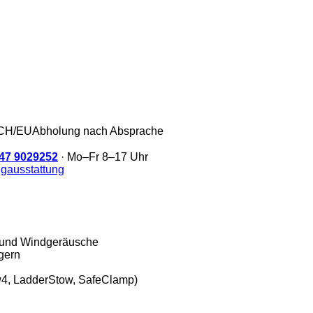
/CH/EU
Abholung nach Absprache
47 9029252
· Mo–Fr 8–17 Uhr
gausstattung
d und Windgeräusche
gern
w4, LadderStow, SafeClamp)