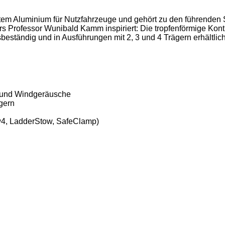
tem Aluminium für Nutzfahrzeuge und gehört zu den führenden
s Professor Wunibald Kamm inspiriert: Die tropfenförmige Kontu
beständig und in Ausführungen mit 2, 3 und 4 Trägern erhältl
d und Windgeräusche
gern
w4, LadderStow, SafeClamp)