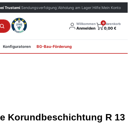
bei Trustami
|
Sendungsverfolgung
|
Abholung am Lager
|
Hilfe
|
Mein Konto
0
Willkommen
Warenkorb
Anmelden
0,00
€
Konfiguratoren
BG-Bau-Förderung
lle Korundbeschichtung R 13