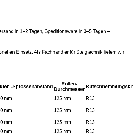
 in 1–2 Tagen, Speditionsware in 3–5 Tagen –
llen Einsatz. Als Fachhändler für Steigtechnik liefern wir
Rollen-
ufen-/Sprossenabstand
Rutschhemmungskl
Durchmesser
40 mm
125 mm
R13
40 mm
125 mm
R13
40 mm
125 mm
R13
40 mm
125 mm
R13