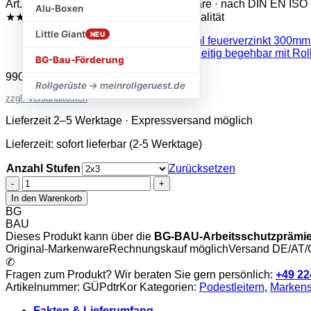
Art.-Nr.: GÜPdtrKor · Original-Markenware · nach DIN EN ISO
Alu-Boxen
★★★★★
Trustami 4,8 / 5
✓ Geprüfte Qualität
Little Giant
NEU
BG-Bau-Förderung
990,58
€
–
1.733,20
€
inkl. MwSt.
Rollgerüste → meinrollgeruest.de
zzgl. Versandkosten
Lieferzeit 2–5 Werktage · Expressversand möglich
Lieferzeit:
sofort lieferbar (2-5 Werktage)
Anzahl Stufen
Zurücksetzen
Günzburger
-
In den Warenkorb
Podesttreppe
BG
beids.
BAU
begehbar
Dieses Produkt kann über die
BG-BAU-Arbeitsschutzprämi
mit
Original-Markenware
Rechnungskauf möglich
Versand DE/AT
Federrolle
✆
Korundbeschichtung
Fragen zum Produkt? Wir beraten Sie gern persönlich:
+49 22
R
Artikelnummer:
GÜPdtrKor
Kategorien:
Podestleitern
,
Marken
13
Menge
Fakten & Lieferumfang