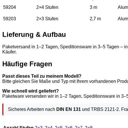
59204
2×4 Stufen
3 m
Alum
59203
2×3 Stufen
2,7 m
Alum
Lieferung & Aufbau
Paketversand in 1–2 Tagen, Speditionsware in 3–5 Tagen – i
Käufer.
Häufige Fragen
Passt dieses Teil zu meinem Modell?
Bitte gleichen Sie Maße und Typ mit Ihrem vorhandenen Produk
Wie schnell wird geliefert?
Paketware versenden wir in 1–2 Tagen, Speditionsware in 3–
Sicheres Arbeiten nach
DIN EN 131
und TRBS 2121-2. Frag
Anzahl Stufen
2×3
,
2×4
,
2×5
,
2×6
,
2×7
,
2×8