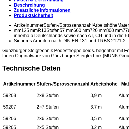
Beschreibung
Zusätzliche Informationen
Produktsicherheit
ArtikelnummerStufen-/SprossenanzahlArbeitshöheMater
mm125 mmR13Stufen57 mm600 mm720 mm800 mm776 mm6
innerhalb Deutschlands sowie nach AT, CH und in die E
Sicheres Arbeiten nach DIN EN 131 und TRBS 2121-2.
Günzburger Steigtechnik Podesttreppe beids. begehbar mit Fed
Ihnen Originalware von Günzburger Steigtechnik (MUNK Grou
Technische Daten
Artikelnummer
Stufen-/Sprossenanzahl
Arbeitshöhe
Mat
59208
2×8 Stufen
3,9 m
Alum
59207
2×7 Stufen
3,7 m
Alum
59206
2×6 Stufen
3,5 m
Alum
59205
2×5 Stufen
3,2 m
Alum