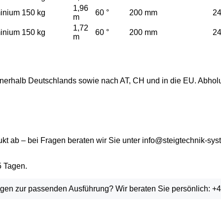
1,96
inium
150 kg
60 °
200 mm
2
m
1,72
inium
150 kg
60 °
200 mm
2
m
nnerhalb Deutschlands sowie nach AT, CH und in die EU. Abho
t ab – bei Fragen beraten wir Sie unter info@steigtechnik-sys
5 Tagen.
en zur passenden Ausführung? Wir beraten Sie persönlich: +