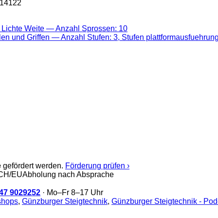
 14122
e
gefördert werden.
Förderung prüfen ›
/CH/EU
Abholung nach Absprache
47 9029252
· Mo–Fr 8–17 Uhr
shops
,
Günzburger Steigtechnik
,
Günzburger Steigtechnik - Pode