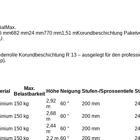
ialMax.
82 mm24 mm770 mm1,51 mKorundbeschichtung Paketversand
U.
errolle Korundbeschichtung R 13 – ausgelegt für den professione
p).
Max.
erial
Höhe
Neigung
Stufen-/Sprossentiefe
St
Belastbarkeit
2,92
inium
150 kg
60 °
200 mm
2
m
2,68
inium
150 kg
60 °
200 mm
2
m
2,44
inium
150 kg
60 °
200 mm
2
m
inium
150 kg
2,2 m
60 °
200 mm
2