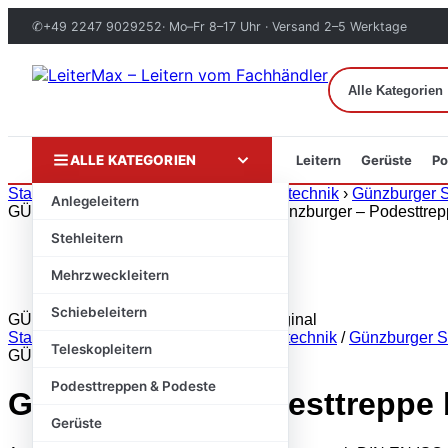
✆
+49 2247 9029252
· Mo–Fr 8–17 Uhr · Versand 2–5 Werktage
ALLE KATEGORIEN
Leitern
Gerüste
Po
Zum
Start
›
Markenshops
›
Günzburger Steigtechnik
›
Günzburger St
Anlegeleitern
Inhalt
GÜNZBURGER STEIGTECHNIK
springen
Stehleitern
Mehrzweckleitern
Schiebeleitern
GÜNZBURGER STEIGTECHNIK · Original
Start
/
Markenshops
/
Günzburger Steigtechnik
/
Günzburger St
Teleskopleitern
GÜNZBURGER STEIGTECHNIK
Podesttreppen & Podeste
Günzburger – Podesttreppe 
Gerüste