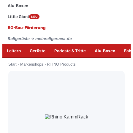
Alu-Boxen
Little Giant
NEU
BG-Bau-Förderung
Rollgerüste → meinrollgeruest.de
Leitern
Gerüste
Podeste & Tritte
Alu-Boxen
Fah
Zum
Start
›
Markenshops
›
RHINO Products
Inhalt
springen