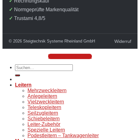
Rechnungskauf
Normgeprüfte Markenqualität
Trustami 4,8/5
© 2026 Steigtechnik Systeme Rheinland GmbH
Widerruf
Vertrag widerrufen
Suchen
nach:
Leitern
Mehrzweckleitern
Anlegeleitern
Vielzweckleitern
Teleskopleitern
Seilzugleitern
Schiebeleitern
Leiter-Zubehör
Spezielle Leitern
Podestleitern – Tankwagenleiter