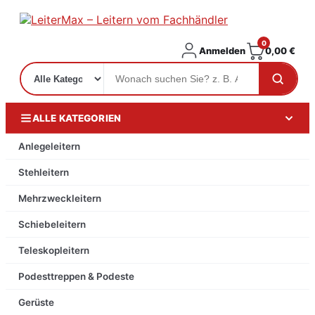
0
Anmelden
0,00
€
ALLE KATEGORIEN
Anlegeleitern
Stehleitern
Mehrzweckleitern
Schiebeleitern
Teleskopleitern
Podesttreppen & Podeste
Gerüste