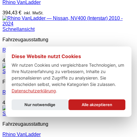
Rhino VanLadder
394,43
€
inkl. MwSt.
Schnellansicht
Fahrzeugausstattung
Rhino VanLadder
Diese Website nutzt Cookies
417,63
€
inkl. MwSt.
Wir nutzen Cookies und vergleichbare Technologien, um
Ihre Nutzererfahrung zu verbessern, Inhalte zu
Schnellansicht
personalisieren und Zugriffe zu analysieren. Sie
Fahrzeugausstattung
entscheiden selbst, welche Kategorien Sie zulassen.
Datenschutzerklärung
.
Rhino VanLadder
433,09
€
inkl. MwSt.
Nur notwendige
Alle akzeptieren
Schnellansicht
Fahrzeugausstattung
Rhino VanLadder