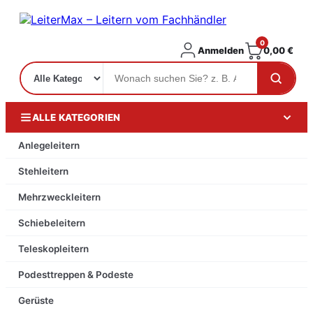
0
Anmelden
0,00
€
ALLE KATEGORIEN
Anlegeleitern
Stehleitern
Mehrzweckleitern
Schiebeleitern
Teleskopleitern
Podesttreppen & Podeste
Gerüste