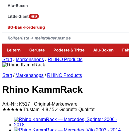
Alu-Boxen
Little Giant
NEU
BG-Bau-Förderung
Rollgerüste → meinrollgeruest.de
Leitern
Gerüste
Podeste & Tritte
Alu-Boxen
Fah
Zum
Start
›
Markenshops
›
RHINO Products
Inhalt
springen
Start
/
Markenshops
/
RHINO Products
Rhino KammRack
Art.-Nr.: K517 · Original-Markenware
★★★★★
Trustami 4,8 / 5
✓ Geprüfte Qualität