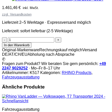
1.461,46
€
inkl. MwSt.
zzgl. Versandkosten
Lieferzeit 2–5 Werktage · Expressversand möglich
Lieferzeit:
sofort lieferbar (2-5 Werktage)
Rhino
KammRack
In den Warenkorb
Menge
Original-Markenware
Rechnungskauf möglich
Versand
DE/AT/CH/EU
Abholung nach Absprache
✆
Fragen zum Produkt? Wir beraten Sie gern persönlich:
+49
2247 9029252
· Mo–Fr 8–17 Uhr
Artikelnummer:
K517
Kategorien:
RHINO Products
,
Fahrzeugausstattung
Ähnliche Produkte
Schnellansicht
Fahrzeugausstattung