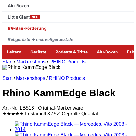
Alu-Boxen
Little Giant
NEU
BG-Bau-Förderung
Rollgerüste → meinrollgeruest.de
Leitern
Gerüste
Podeste & Tritte
Alu-Boxen
Fah
Zum
Start
›
Markenshops
›
RHINO Products
Inhalt
springen
Start
/
Markenshops
/
RHINO Products
Rhino KammEdge Black
Art.-Nr.: LB513 · Original-Markenware
★★★★★
Trustami 4,8 / 5
✓ Geprüfte Qualität