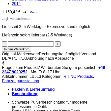
1.159,42
€
inkl. MwSt.
zzgl. Versandkosten
Lieferzeit 2–5 Werktage · Expressversand möglich
Lieferzeit:
sofort lieferbar (2-5 Werktage)
Rhino
KammEdge
In den Warenkorb
Black
Original-Markenware
Rechnungskauf möglich
Versand
Menge
DE/AT/CH/EU
Abholung nach Absprache
✆
Fragen zum Produkt? Wir beraten Sie gern persönlich:
+49
2247 9029252
· Mo–Fr 8–17 Uhr
Artikelnummer:
LB513
Kategorien:
RHINO Products
,
Fahrzeugausstattung
Fakten & Lieferumfang
Beschreibung
Schwarze Pulverbeschichtung für moderne,
professionelle Optik