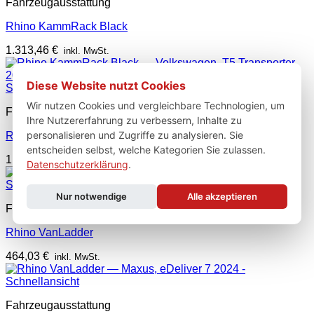
Fahrzeugausstattung
Rhino KammRack Black
1.313,46
€
inkl. MwSt.
Diese Website nutzt Cookies
Schnellansicht
Wir nutzen Cookies und vergleichbare Technologien, um
Fahrzeugausstattung
Ihre Nutzererfahrung zu verbessern, Inhalte zu
personalisieren und Zugriffe zu analysieren. Sie
Rhino KammRack Black
entscheiden selbst, welche Kategorien Sie zulassen.
1.294,97
€
inkl. MwSt.
Datenschutzerklärung
.
Schnellansicht
Nur notwendige
Alle akzeptieren
Fahrzeugausstattung
Rhino VanLadder
464,03
€
inkl. MwSt.
Schnellansicht
Fahrzeugausstattung