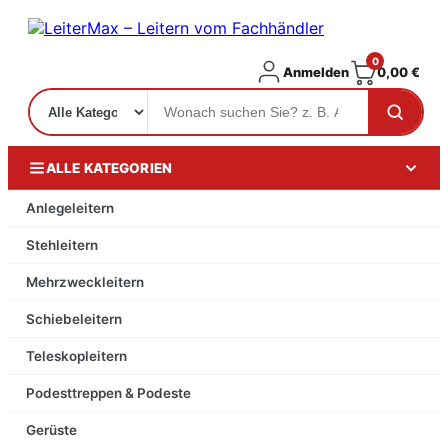
0
Anmelden
0,00
€
ALLE KATEGORIEN
Anlegeleitern
Stehleitern
Mehrzweckleitern
Schiebeleitern
Teleskopleitern
Podesttreppen & Podeste
Gerüste