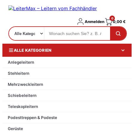
0
Anmelden
0,00
€
ALLE KATEGORIEN
Anlegeleitern
Stehleitern
Mehrzweckleitern
Schiebeleitern
Teleskopleitern
Podesttreppen & Podeste
Gerüste