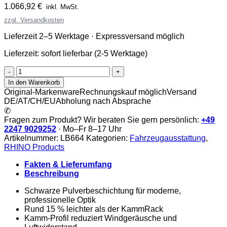
1.066,92
€
inkl. MwSt.
zzgl. Versandkosten
Lieferzeit 2–5 Werktage · Expressversand möglich
Lieferzeit:
sofort lieferbar (2-5 Werktage)
Rhino
KammEdge
In den Warenkorb
Black
Original-Markenware
Rechnungskauf möglich
Versand
Menge
DE/AT/CH/EU
Abholung nach Absprache
✆
Fragen zum Produkt? Wir beraten Sie gern persönlich:
+49
2247 9029252
· Mo–Fr 8–17 Uhr
Artikelnummer:
LB664
Kategorien:
Fahrzeugausstattung
,
RHINO Products
Fakten & Lieferumfang
Beschreibung
Schwarze Pulverbeschichtung für moderne,
professionelle Optik
Rund 15 % leichter als der KammRack
Kamm-Profil reduziert Windgeräusche und