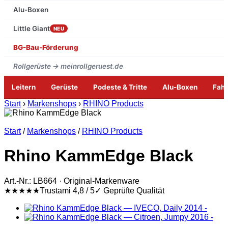
Alu-Boxen
Little Giant
NEU
BG-Bau-Förderung
Rollgerüste → meinrollgeruest.de
Leitern
Gerüste
Podeste & Tritte
Alu-Boxen
Fah
Zum
Start
›
Markenshops
›
RHINO Products
Inhalt
springen
Start
/
Markenshops
/
RHINO Products
Rhino KammEdge Black
Art.-Nr.: LB664 · Original-Markenware
★★★★★
Trustami 4,8 / 5
✓ Geprüfte Qualität