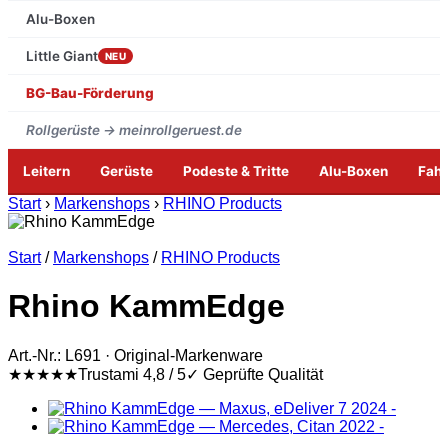
Alu-Boxen
Little Giant
NEU
BG-Bau-Förderung
Rollgerüste → meinrollgeruest.de
Leitern
Gerüste
Podeste & Tritte
Alu-Boxen
Fah
Zum
Start
›
Markenshops
›
RHINO Products
Inhalt
springen
Start
/
Markenshops
/
RHINO Products
Rhino KammEdge
Art.-Nr.: L691 · Original-Markenware
★★★★★
Trustami 4,8 / 5
✓ Geprüfte Qualität