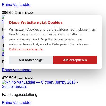
Rhino VanLadder
386,69
€
inkl. MwSt.
Schnellansicht
Diese Website nutzt Cookies
Wir nutzen Cookies und vergleichbare Technologien, um
Fahrzeugausstattung
Ihre Nutzererfahrung zu verbessern, Inhalte zu
Rhino VanLadder
personalisieren und Zugriffe zu analysieren. Sie
entscheiden selbst, welche Kategorien Sie zulassen.
433,09
€
inkl. MwSt.
Datenschutzerklärung
.
Schnellansicht
Nur notwendige
Alle akzeptieren
Fahrzeugausstattung
Rhino VanLadder
479,50
€
inkl. MwSt.
Schnellansicht
Fahrzeugausstattung
Rhino VanLadder