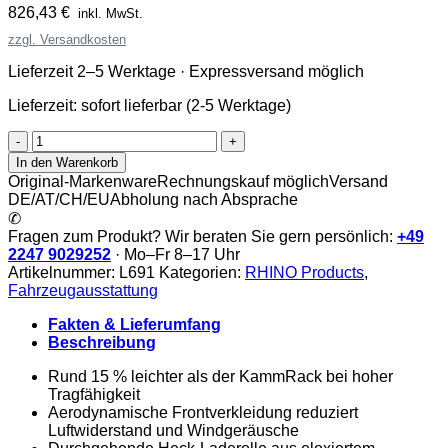
826,43
€
inkl. MwSt.
zzgl. Versandkosten
Lieferzeit 2–5 Werktage · Expressversand möglich
Lieferzeit:
sofort lieferbar (2-5 Werktage)
Rhino
KammEdge
In den Warenkorb
Menge
Original-Markenware
Rechnungskauf möglich
Versand
DE/AT/CH/EU
Abholung nach Absprache
✆
Fragen zum Produkt? Wir beraten Sie gern persönlich:
+49
2247 9029252
· Mo–Fr 8–17 Uhr
Artikelnummer:
L691
Kategorien:
RHINO Products
,
Fahrzeugausstattung
Fakten & Lieferumfang
Beschreibung
Rund 15 % leichter als der KammRack bei hoher
Tragfähigkeit
Aerodynamische Frontverkleidung reduziert
Luftwiderstand und Windgeräusche