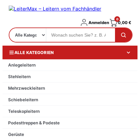
0
Anmelden
0,00
€
ALLE KATEGORIEN
Anlegeleitern
Stehleitern
Mehrzweckleitern
Schiebeleitern
Teleskopleitern
Podesttreppen & Podeste
Gerüste