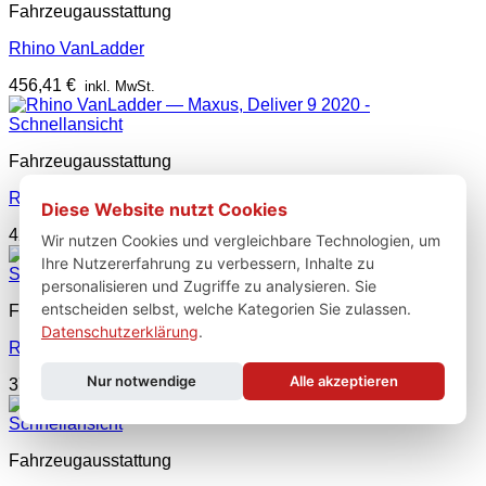
Fahrzeugausstattung
Rhino VanLadder
456,41
€
inkl. MwSt.
Schnellansicht
Fahrzeugausstattung
Rhino VanLadder
Diese Website nutzt Cookies
425,37
€
inkl. MwSt.
Wir nutzen Cookies und vergleichbare Technologien, um
Ihre Nutzererfahrung zu verbessern, Inhalte zu
Schnellansicht
personalisieren und Zugriffe zu analysieren. Sie
entscheiden selbst, welche Kategorien Sie zulassen.
Fahrzeugausstattung
Datenschutzerklärung
.
Rhino VanLadder
Nur notwendige
Alle akzeptieren
378,96
€
inkl. MwSt.
Schnellansicht
Fahrzeugausstattung