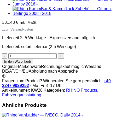
331,43
€
inkl. MwSt.
zzgl. Versandkosten
Lieferzeit 2–5 Werktage · Expressversand möglich
Lieferzeit:
sofort lieferbar (2-5 Werktage)
Rhino
KammBar
In den Warenkorb
&
Original-Markenware
Rechnungskauf möglich
Versand
KammRack
DE/AT/CH/EU
Abholung nach Absprache
Zubehör
✆
Menge
Fragen zum Produkt? Wir beraten Sie gern persönlich:
+49
2247 9029252
· Mo–Fr 8–17 Uhr
Artikelnummer:
KW28
Kategorien:
RHINO Products
,
Fahrzeugausstattung
Ähnliche Produkte