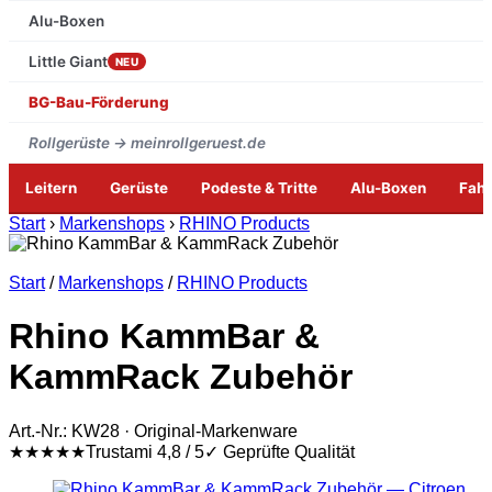
Alu-Boxen
Little Giant
NEU
BG-Bau-Förderung
Rollgerüste → meinrollgeruest.de
Leitern
Gerüste
Podeste & Tritte
Alu-Boxen
Fah
Zum
Start
›
Markenshops
›
RHINO Products
Inhalt
springen
Start
/
Markenshops
/
RHINO Products
Rhino KammBar &
KammRack Zubehör
Art.-Nr.: KW28 · Original-Markenware
★★★★★
Trustami 4,8 / 5
✓ Geprüfte Qualität