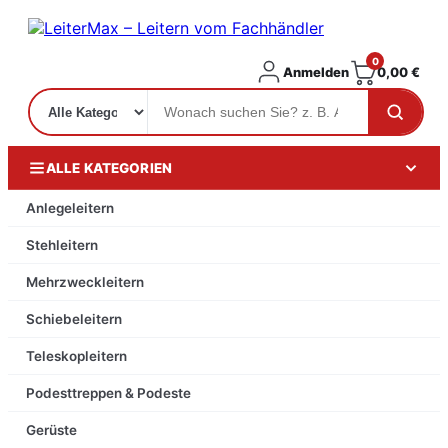
0
Anmelden
0,00
€
ALLE KATEGORIEN
Anlegeleitern
Stehleitern
Mehrzweckleitern
Schiebeleitern
Teleskopleitern
Podesttreppen & Podeste
Gerüste