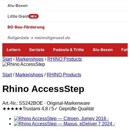
Alu-Boxen
Little Giant
NEU
BG-Bau-Förderung
Rollgerüste → meinrollgeruest.de
Leitern
Gerüste
Podeste & Tritte
Alu-Boxen
Fah
Zum
Start
›
Markenshops
›
RHINO Products
Inhalt
springen
Start
/
Markenshops
/
RHINO Products
Rhino AccessStep
Art.-Nr.: SS242BOE · Original-Markenware
★★★★★
Trustami 4,8 / 5
✓ Geprüfte Qualität