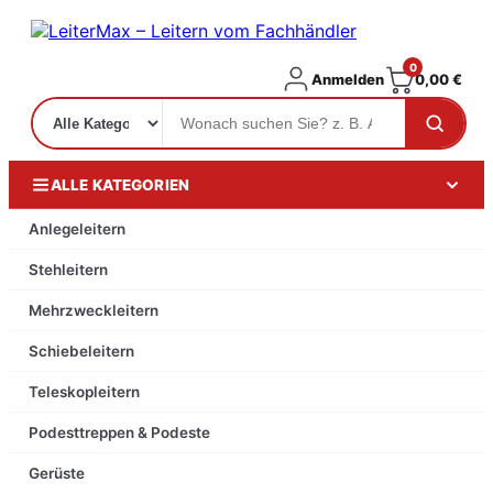
0
Anmelden
0,00
€
ALLE KATEGORIEN
Anlegeleitern
Stehleitern
Mehrzweckleitern
Schiebeleitern
Teleskopleitern
Podesttreppen & Podeste
Gerüste