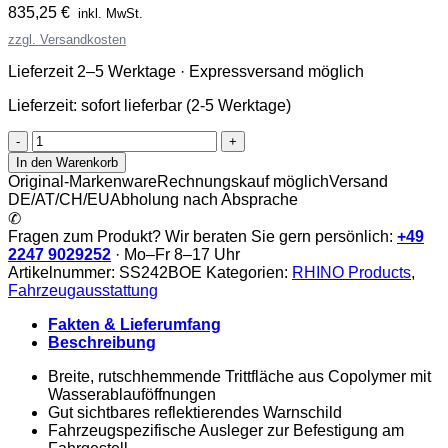
835,25
€
inkl. MwSt.
zzgl. Versandkosten
Lieferzeit 2–5 Werktage · Expressversand möglich
Lieferzeit:
sofort lieferbar (2-5 Werktage)
Rhino
AccessStep
In den Warenkorb
Menge
Original-Markenware
Rechnungskauf möglich
Versand
DE/AT/CH/EU
Abholung nach Absprache
✆
Fragen zum Produkt? Wir beraten Sie gern persönlich:
+49
2247 9029252
· Mo–Fr 8–17 Uhr
Artikelnummer:
SS242BOE
Kategorien:
RHINO Products
,
Fahrzeugausstattung
Fakten & Lieferumfang
Beschreibung
Breite, rutschhemmende Trittfläche aus Copolymer mit
Wasserablauföffnungen
Gut sichtbares reflektierendes Warnschild
Fahrzeugspezifische Ausleger zur Befestigung am