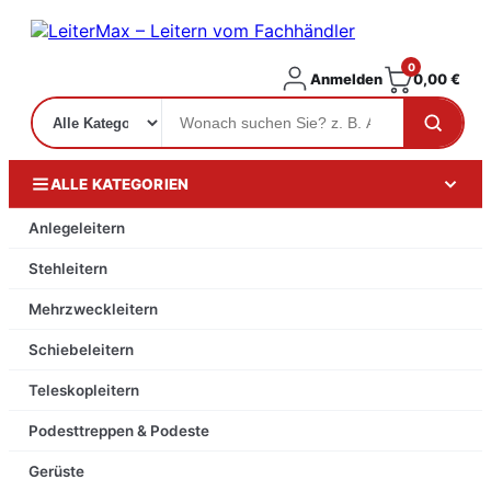
0
Anmelden
0,00
€
ALLE KATEGORIEN
Anlegeleitern
Stehleitern
Mehrzweckleitern
Schiebeleitern
Teleskopleitern
Podesttreppen & Podeste
Gerüste