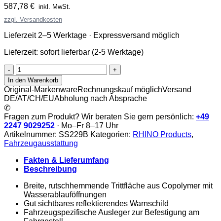
587,78
€
inkl. MwSt.
zzgl. Versandkosten
Lieferzeit 2–5 Werktage · Expressversand möglich
Lieferzeit:
sofort lieferbar (2-5 Werktage)
Rhino
AccessStep
In den Warenkorb
Menge
Original-Markenware
Rechnungskauf möglich
Versand
DE/AT/CH/EU
Abholung nach Absprache
✆
Fragen zum Produkt? Wir beraten Sie gern persönlich:
+49
2247 9029252
· Mo–Fr 8–17 Uhr
Artikelnummer:
SS229B
Kategorien:
RHINO Products
,
Fahrzeugausstattung
Fakten & Lieferumfang
Beschreibung
Breite, rutschhemmende Trittfläche aus Copolymer mit
Wasserablauföffnungen
Gut sichtbares reflektierendes Warnschild
Fahrzeugspezifische Ausleger zur Befestigung am