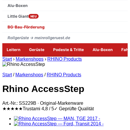
Alu-Boxen
Little Giant
NEU
BG-Bau-Förderung
Rollgerüste → meinrollgeruest.de
Leitern
Gerüste
Podeste & Tritte
Alu-Boxen
Fah
Zum
Start
›
Markenshops
›
RHINO Products
Inhalt
springen
Start
/
Markenshops
/
RHINO Products
Rhino AccessStep
Art.-Nr.: SS229B · Original-Markenware
★★★★★
Trustami 4,8 / 5
✓ Geprüfte Qualität