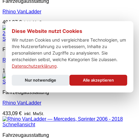
Fahrzeugausstattung
Rhino VanLadder
494,97
€
inkl. MwSt.
Diese Website nutzt Cookies
Schnellansicht
Wir nutzen Cookies und vergleichbare Technologien, um
Ihre Nutzererfahrung zu verbessern, Inhalte zu
Fahrzeugausstattung
personalisieren und Zugriffe zu analysieren. Sie
entscheiden selbst, welche Kategorien Sie zulassen.
Rhino KammRack Black
Datenschutzerklärung
.
1.331,97
€
inkl. MwSt.
Nur notwendige
Alle akzeptieren
Schnellansicht
Fahrzeugausstattung
Rhino VanLadder
433,09
€
inkl. MwSt.
Schnellansicht
Fahrzeugausstattung