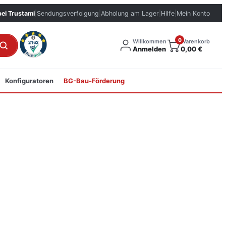
bei Trustami
|
Sendungsverfolgung
|
Abholung am Lager
|
Hilfe
|
Mein Konto
0
Willkommen
Warenkorb
Anmelden
0,00
€
Konfiguratoren
BG-Bau-Förderung