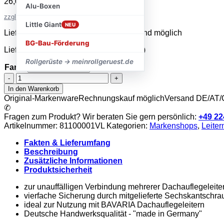
26,06
€
–
38,26
€
inkl. MwSt.
Alu-Boxen
zzgl. Versandkosten
Little Giant
NEU
Lieferzeit 2–5 Werktage · Expressversand möglich
BG-Bau-Förderung
Lieferzeit:
sofort lieferbar (2-5 Werktage)
Rollgerüste → meinrollgeruest.de
Farbe
Zurücksetzen
Mauderer
-
In den Warenkorb
BAVARIA
Original-Markenware
Rechnungskauf möglich
Versand DE/AT
Verbindungslaschen
✆
Menge
Fragen zum Produkt? Wir beraten Sie gern persönlich:
+49 22
Artikelnummer:
81100001VL
Kategorien:
Markenshops
,
Leiter
Fakten & Lieferumfang
Beschreibung
Zusätzliche Informationen
Produktsicherheit
zur unauffälligen Verbindung mehrerer Dachauflegeleite
vierfache Sicherung durch mitgelieferte Sechskantschra
ideal zur Nutzung mit BAVARIA Dachauflegeleitern
Deutsche Handwerksqualität - "made in Germany"