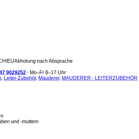
/CH/EU
Abholung nach Absprache
47 9029252
· Mo–Fr 8–17 Uhr
n
,
Leiter-Zubehör
,
Mauderer
,
MAUDERER - LEITERZUBEHÖR
rn
uben und -muttern