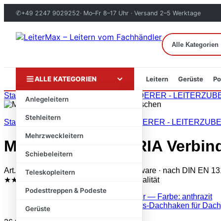
✆
+49 2247 9029252
· Mo–Fr 8–17 Uhr · Versand 2–5 Werktage
ALLE KATEGORIEN
Leitern
Gerüste
Po
Zum
Start
›
Markenshops
›
Mauderer
›
MAUDERER - LEITERZUB
Anlegeleitern
Inhalt
springen
Stehleitern
Start
/
Markenshops
/
Mauderer
/
MAUDERER - LEITERZUB
Mehrzweckleitern
Mauderer – BAVARIA Verbin
Schiebeleitern
Art.-Nr.: 81100001VL · Original-Markenware · nach DIN EN 13
Teleskopleitern
★★★★★
Trustami 4,8 / 5
✓ Geprüfte Qualität
Podesttreppen & Podeste
Gerüste