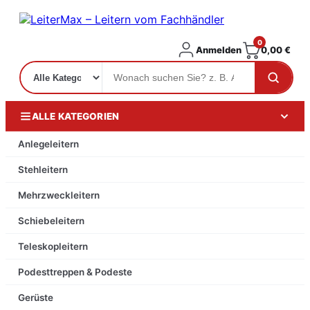
0
Anmelden
0,00
€
ALLE KATEGORIEN
Anlegeleitern
Stehleitern
Mehrzweckleitern
Schiebeleitern
Teleskopleitern
Podesttreppen & Podeste
Gerüste