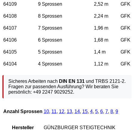
64109
9 Sprossen
2,52 m
GFK
64108
8 Sprossen
2,24 m
GFK
64107
7 Sprossen
1,96 m
GFK
64106
6 Sprossen
1,68 m
GFK
64105
5 Sprossen
1,4 m
GFK
64104
4 Sprossen
1,12 m
GFK
Sicheres Arbeiten nach
DIN EN 131
und TRBS 2121-2.
Fragen zur passenden Ausführung? Wir beraten Sie
persönlich: +49 2247 9029252.
Anzahl Sprossen
10
,
11
,
12
,
13
,
14
,
15
,
4
,
5
,
6
,
7
,
8
,
9
Hersteller
GÜNZBURGER STEIGTECHNIK