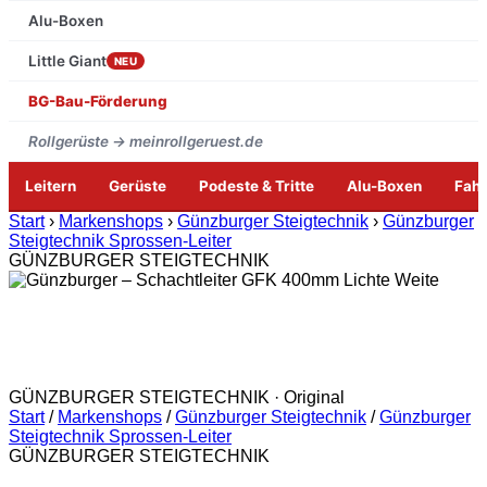
Alu-Boxen
Little Giant
NEU
BG-Bau-Förderung
Rollgerüste → meinrollgeruest.de
Leitern
Gerüste
Podeste & Tritte
Alu-Boxen
Fah
Zum
Start
›
Markenshops
›
Günzburger Steigtechnik
›
Günzburger
Inhalt
Steigtechnik Sprossen-Leiter
springen
GÜNZBURGER STEIGTECHNIK
GÜNZBURGER STEIGTECHNIK · Original
Start
/
Markenshops
/
Günzburger Steigtechnik
/
Günzburger
Steigtechnik Sprossen-Leiter
GÜNZBURGER STEIGTECHNIK