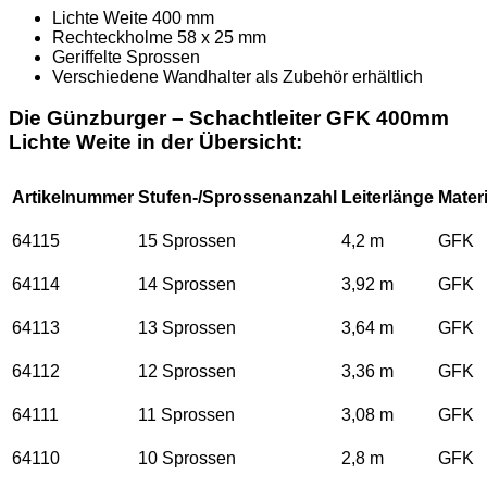
Lichte Weite 400 mm
Rechteckholme 58 x 25 mm
Geriffelte Sprossen
Verschiedene Wandhalter als Zubehör erhältlich
Die Günzburger – Schachtleiter GFK 400mm
Lichte Weite in der Übersicht:
Artikelnummer
Stufen-/Sprossenanzahl
Leiterlänge
Materi
64115
15 Sprossen
4,2 m
GFK
64114
14 Sprossen
3,92 m
GFK
64113
13 Sprossen
3,64 m
GFK
64112
12 Sprossen
3,36 m
GFK
64111
11 Sprossen
3,08 m
GFK
64110
10 Sprossen
2,8 m
GFK