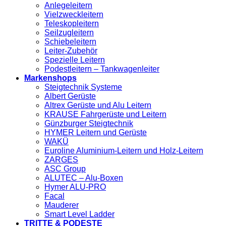
Anlegeleitern
Vielzweckleitern
Teleskopleitern
Seilzugleitern
Schiebeleitern
Leiter-Zubehör
Spezielle Leitern
Podestleitern – Tankwagenleiter
Markenshops
Steigtechnik Systeme
Albert Gerüste
Altrex Gerüste und Alu Leitern
KRAUSE Fahrgerüste und Leitern
Günzburger Steigtechnik
HYMER Leitern und Gerüste
WAKÜ
Euroline Aluminium-Leitern und Holz-Leitern
ZARGES
ASC Group
ALUTEC – Alu-Boxen
Hymer ALU-PRO
Facal
Mauderer
Smart Level Ladder
TRITTE & PODESTE