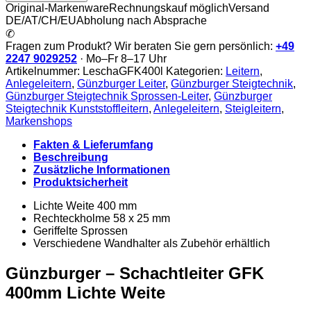
Schachtleiter
Original-Markenware
Rechnungskauf möglich
Versand
GFK
DE/AT/CH/EU
Abholung nach Absprache
400mm
✆
Lichte
Fragen zum Produkt? Wir beraten Sie gern persönlich:
+49
Weite
2247 9029252
· Mo–Fr 8–17 Uhr
Menge
Artikelnummer:
LeschaGFK400l
Kategorien:
Leitern
,
Anlegeleitern
,
Günzburger Leiter
,
Günzburger Steigtechnik
,
Günzburger Steigtechnik Sprossen-Leiter
,
Günzburger
Steigtechnik Kunststoffleitern
,
Anlegeleitern
,
Steigleitern
,
Markenshops
Fakten & Lieferumfang
Beschreibung
Zusätzliche Informationen
Produktsicherheit
Lichte Weite 400 mm
Rechteckholme 58 x 25 mm
Geriffelte Sprossen
Verschiedene Wandhalter als Zubehör erhältlich
Günzburger – Schachtleiter GFK
400mm Lichte Weite