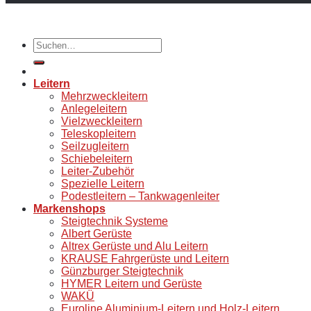
Suchen
nach:
Leitern
Mehrzweckleitern
Anlegeleitern
Vielzweckleitern
Teleskopleitern
Seilzugleitern
Schiebeleitern
Leiter-Zubehör
Spezielle Leitern
Podestleitern – Tankwagenleiter
Markenshops
Steigtechnik Systeme
Albert Gerüste
Altrex Gerüste und Alu Leitern
KRAUSE Fahrgerüste und Leitern
Günzburger Steigtechnik
HYMER Leitern und Gerüste
WAKÜ
Euroline Aluminium-Leitern und Holz-Leitern