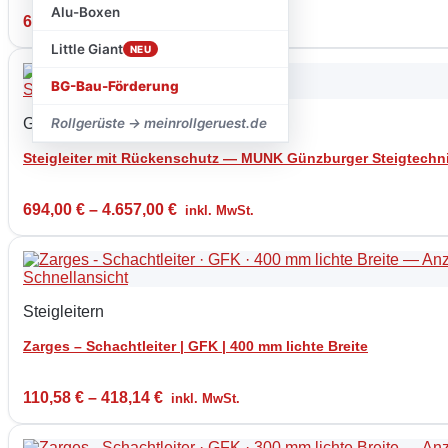
Alu-Boxen
67,97
€
–
247,29
€
inkl. MwSt.
Little Giant
NEU
BG-Bau-Förderung
Schnellansicht
Günzburger Leiter
Rollgerüste → meinrollgeruest.de
Steigleiter mit Rückenschutz — MUNK Günzburger Steigtechn
694,00
€
–
4.657,00
€
inkl. MwSt.
Schnellansicht
Steigleitern
Zarges – Schachtleiter | GFK | 400 mm lichte Breite
110,58
€
–
418,14
€
inkl. MwSt.