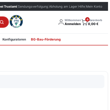
bei Trustami
|
Sendungsverfolgung
|
Abholung am Lager
|
Hilfe
|
Mein Konto
0
Willkommen
Warenkorb
Anmelden
0,00
€
Konfiguratoren
BG-Bau-Förderung