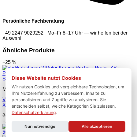
Persönliche Fachberatung
+49 2247 9029252 · Mo–Fr 8–17 Uhr — wir helfen bei der
Auswahl.
Ähnliche Produkte
−25 %
Diese Website nutzt Cookies
Schnellansicht
Wir nutzen Cookies und vergleichbare Technologien, um
Markenshops
Ihre Nutzererfahrung zu verbessern, Inhalte zu
personalisieren und Zugriffe zu analysieren. Sie
Vertikalrahmen 2 Meter Krause ProTec | Protec XS | Protec
XS-P
entscheiden selbst, welche Kategorien Sie zulassen.
Datenschutzerklärung
.
Ursprünglicher
Aktueller
242,00
€
182,00
€
inkl. MwSt.
Preis
Preis
−24 %
war:
ist:
Nur notwendige
Alle akzeptieren
242,00 €
182,00 €.