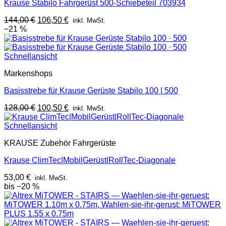
Krause Stabilo Fahrgerüst 500-Schiebeteil 703934
Ursprünglicher
Aktueller
144,00
€
106,50
€
inkl. MwSt.
Preis
Preis
−21 %
war:
ist:
144,00 €
106,50 €.
Schnellansicht
Markenshops
Basisstrebe für Krause Gerüste Stabilo 100 | 500
Ursprünglicher
Aktueller
128,00
€
100,50
€
inkl. MwSt.
Preis
Preis
war:
ist:
Schnellansicht
128,00 €
100,50 €.
KRAUSE Zubehör Fahrgerüste
Krause ClimTec|MobilGerüst|RollTec-Diagonale
53,00
€
inkl. MwSt.
bis −20 %