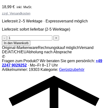
18,99
€
inkl. MwSt.
zzgl. Versandkosten
Lieferzeit 2–5 Werktage · Expressversand möglich
Lieferzeit:
sofort lieferbar (2-5 Werktage)
Alu
Haken
In den Warenkorb
ø35mm
Original-Markenware
Rechnungskauf möglich
Versand
Menge
DE/AT/CH/EU
Abholung nach Absprache
✆
Fragen zum Produkt? Wir beraten Sie gern persönlich:
+49
2247 9029252
· Mo–Fr 8–17 Uhr
Artikelnummer:
19303
Kategorie:
Gerüstzubehör