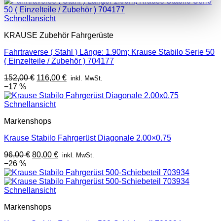
Schnellansicht
KRAUSE Zubehör Fahrgerüste
Fahrtraverse ( Stahl ) Länge: 1.90m; Krause Stabilo Serie 50
( Einzelteile / Zubehör ) 704177
Ursprünglicher
Aktueller
152,00
€
116,00
€
inkl. MwSt.
Preis
Preis
−17 %
war:
ist:
152,00 €
116,00 €.
Schnellansicht
Markenshops
Krause Stabilo Fahrgerüst Diagonale 2.00×0.75
Ursprünglicher
Aktueller
96,00
€
80,00
€
inkl. MwSt.
Preis
Preis
−26 %
war:
ist:
96,00 €
80,00 €.
Schnellansicht
Markenshops