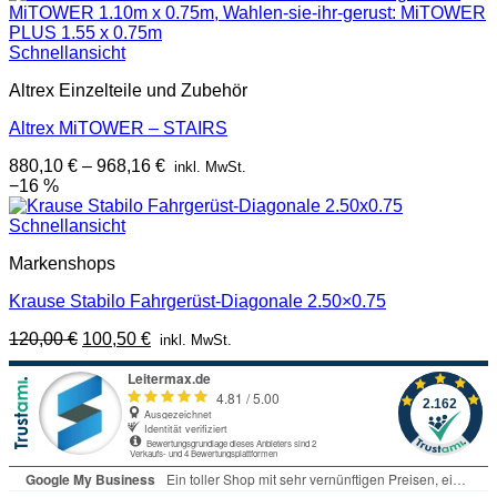
Schnellansicht
Altrex Einzelteile und Zubehör
Altrex MiTOWER – STAIRS
880,10
€
–
968,16
€
inkl. MwSt.
−16 %
Schnellansicht
Markenshops
Krause Stabilo Fahrgerüst-Diagonale 2.50×0.75
Ursprünglicher
Aktueller
120,00
€
100,50
€
inkl. MwSt.
Preis
Preis
war:
ist:
120,00 €
100,50 €.