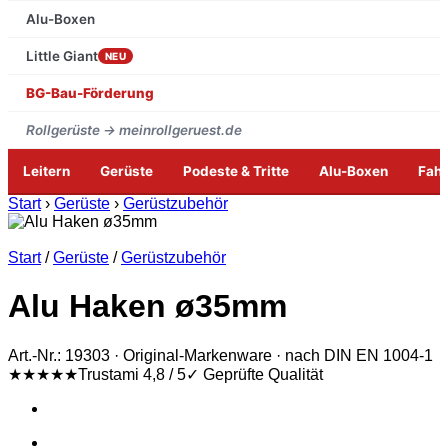
Alu-Boxen
Little Giant
NEU
BG-Bau-Förderung
Rollgerüste → meinrollgeruest.de
Leitern
Gerüste
Podeste & Tritte
Alu-Boxen
Fah
Zum
Start
›
Gerüste
›
Gerüstzubehör
Inhalt
springen
Start
/
Gerüste
/
Gerüstzubehör
Alu Haken ø35mm
Art.-Nr.: 19303 · Original-Markenware · nach DIN EN 1004-1
★★★★★
Trustami 4,8 / 5
✓ Geprüfte Qualität