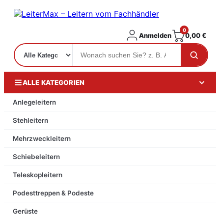
0
Anmelden
0,00
€
ALLE KATEGORIEN
Anlegeleitern
Stehleitern
Mehrzweckleitern
Schiebeleitern
Teleskopleitern
Podesttreppen & Podeste
Gerüste