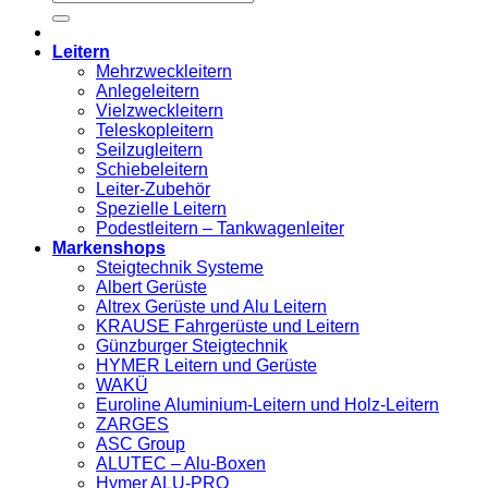
nach:
Leitern
Mehrzweckleitern
Anlegeleitern
Vielzweckleitern
Teleskopleitern
Seilzugleitern
Schiebeleitern
Leiter-Zubehör
Spezielle Leitern
Podestleitern – Tankwagenleiter
Markenshops
Steigtechnik Systeme
Albert Gerüste
Altrex Gerüste und Alu Leitern
KRAUSE Fahrgerüste und Leitern
Günzburger Steigtechnik
HYMER Leitern und Gerüste
WAKÜ
Euroline Aluminium-Leitern und Holz-Leitern
ZARGES
ASC Group
ALUTEC – Alu-Boxen
Hymer ALU-PRO