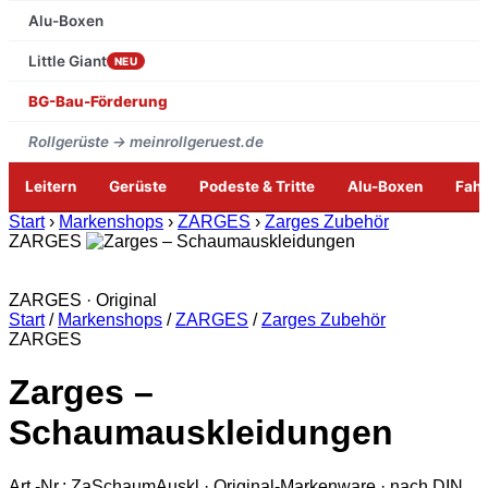
Alu-Boxen
Little Giant
NEU
BG-Bau-Förderung
Rollgerüste → meinrollgeruest.de
Leitern
Gerüste
Podeste & Tritte
Alu-Boxen
Fah
Zum
Start
›
Markenshops
›
ZARGES
›
Zarges Zubehör
Inhalt
ZARGES
springen
ZARGES · Original
Start
/
Markenshops
/
ZARGES
/
Zarges Zubehör
ZARGES
Zarges –
Schaumauskleidungen
Art.-Nr.: ZaSchaumAuskl · Original-Markenware · nach DIN