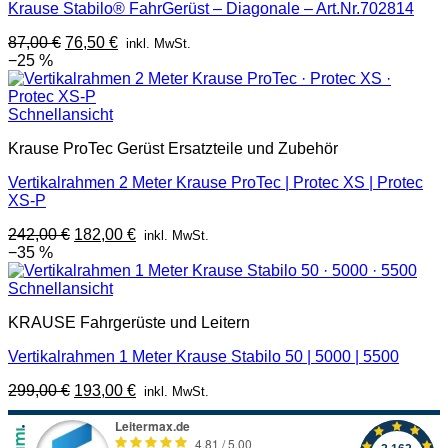
Krause Stabilo® FahrGerüst – Diagonale – Art.Nr.702814
Ursprünglicher
Aktueller
87,00
€
76,50
€
inkl. MwSt.
Preis
Preis
−25 %
war:
ist:
87,00 €
76,50 €.
Schnellansicht
Krause ProTec Gerüst Ersatzteile und Zubehör
Vertikalrahmen 2 Meter Krause ProTec | Protec XS | Protec
XS-P
Ursprünglicher
Aktueller
242,00
€
182,00
€
inkl. MwSt.
Preis
Preis
−35 %
war:
ist:
242,00 €
182,00 €.
Schnellansicht
KRAUSE Fahrgerüste und Leitern
Vertikalrahmen 1 Meter Krause Stabilo 50 | 5000 | 5500
Ursprünglicher
Aktueller
299,00
€
193,00
€
inkl. MwSt.
Preis
Preis
war:
ist:
299,00 €
193,00 €.