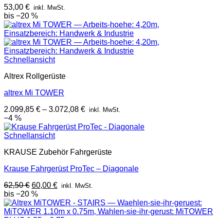
53,00
€
inkl. MwSt.
bis −20 %
Schnellansicht
Altrex Rollgerüste
altrex Mi TOWER
2.099,85
€
–
3.072,08
€
inkl. MwSt.
−4 %
Schnellansicht
KRAUSE Zubehör Fahrgerüste
Krause Fahrgerüst ProTec – Diagonale
Ursprünglicher
Aktueller
62,50
€
60,00
€
inkl. MwSt.
Preis
Preis
bis −20 %
war:
ist:
62,50 €
60,00 €.