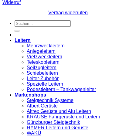
Widerruf
Vertrag widerrufen
Suchen
nach:
Leitern
Mehrzweckleitern
Anlegeleitern
Vielzweckleitern
Teleskopleitern
Seilzugleitern
Schiebeleitern
Leiter-Zubehör
Spezielle Leitern
Podestleitern – Tankwagenleiter
Markenshops
Steigtechnik Systeme
Albert Gerüste
Altrex Gerüste und Alu Leitern
KRAUSE Fahrgerüste und Leitern
Günzburger Steigtechnik
HYMER Leitern und Gerüste
WAKÜ