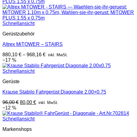
Schnellansicht
Gerüstzubehör
Altrex MiTOWER – STAIRS
880,10
€
–
968,16
€
inkl. MwSt.
−17 %
Schnellansicht
Gerüste
Krause Stabilo Fahrgerüst Diagonale 2.00×0.75
Ursprünglicher
Aktueller
96,00
€
80,00
€
inkl. MwSt.
Preis
Preis
−12 %
war:
ist:
96,00 €
80,00 €.
Schnellansicht
Markenshops