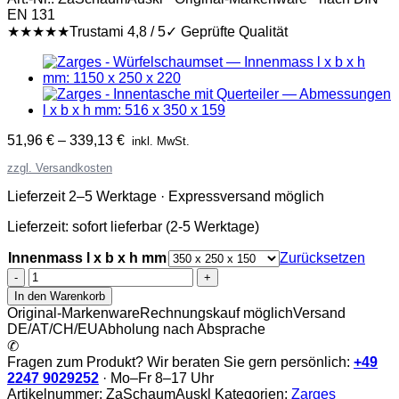
EN 131
★★★★★
Trustami 4,8 / 5
✓ Geprüfte Qualität
51,96
€
–
339,13
€
inkl. MwSt.
zzgl. Versandkosten
Lieferzeit 2–5 Werktage · Expressversand möglich
Lieferzeit:
sofort lieferbar (2-5 Werktage)
Innenmass l x b x h mm
Zurücksetzen
Zarges
-
In den Warenkorb
Schaumauskleidungen
Original-Markenware
Rechnungskauf möglich
Versand
Menge
DE/AT/CH/EU
Abholung nach Absprache
✆
Fragen zum Produkt? Wir beraten Sie gern persönlich:
+49
2247 9029252
· Mo–Fr 8–17 Uhr
Artikelnummer:
ZaSchaumAuskl
Kategorien:
Zarges