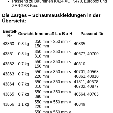
Passend zu Baureihen K424 XC, K470, Eurobox und
ZARGES Box.
Die Zarges – Schaumauskleidungen in der
Übersicht:
Bestell-
Gewicht
Innenmaß L x B x H
Passend für
Nr.
350 mm × 250 mm ×
43860
0,3 kg
40835
150 mm
350 mm × 250 mm ×
43861
0,3 kg
40677, 40700
310 mm
550 mm × 350 mm ×
43862
0,7 kg
40810
150 mm
550 mm × 350 mm ×
40701, 40568,
43863
0,7 kg
220 mm
40861, 40810
550 mm × 350 mm ×
41811, 40678,
43864
0,7 kg
310 mm
40702, 40877
550 mm × 350 mm ×
43865
0,7 kg
40564, 40703
380 mm
550 mm × 550 mm ×
43866
1,1 kg
40849
220 mm
550 mm × 550 mm ×