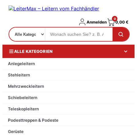
0
Anmelden
0,00
€
ALLE KATEGORIEN
Anlegeleitern
Stehleitern
Mehrzweckleitern
Schiebeleitern
Teleskopleitern
Podesttreppen & Podeste
Gerüste