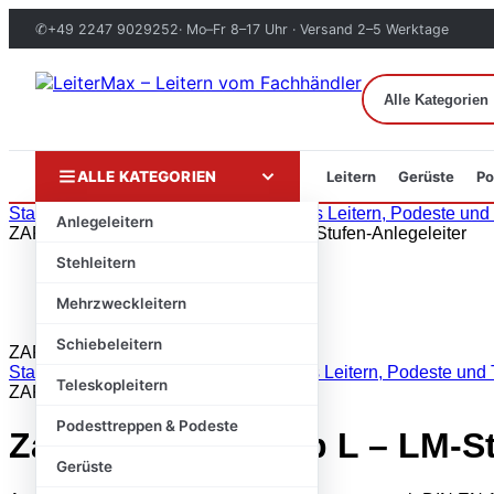
✆
+49 2247 9029252
· Mo–Fr 8–17 Uhr · Versand 2–5 Werktage
ALLE KATEGORIEN
Leitern
Gerüste
Po
Zum
Start
›
Markenshops
›
ZARGES
›
Zarges Leitern, Podeste und T
Anlegeleitern
Inhalt
ZARGES
springen
Stehleitern
Mehrzweckleitern
Schiebeleitern
ZARGES · Original
Start
/
Markenshops
/
ZARGES
/
Zarges Leitern, Podeste und T
Teleskopleitern
ZARGES
Podesttreppen & Podeste
Zarges – Saferstep L – LM-S
Gerüste