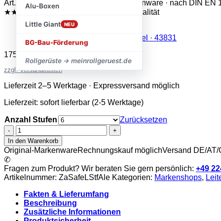
Art.-Nr.: ZaSafeLStfAle · Original-Markenware · nach DIN EN 
Alu-Boxen
★★★★★
Trustami 4,8 / 5
✓ Geprüfte Qualität
Little Giant
NEU
BG-Bau-Förderung
175,26
€
–
388,43
€
inkl. MwSt.
Rollgerüste → meinrollgeruest.de
zzgl. Versandkosten
Lieferzeit 2–5 Werktage · Expressversand möglich
Lieferzeit:
sofort lieferbar (2-5 Werktage)
Anzahl Stufen
Zurücksetzen
Zarges
-
In den Warenkorb
Saferstep
Original-Markenware
Rechnungskauf möglich
Versand DE/AT
L
✆
-
Fragen zum Produkt? Wir beraten Sie gern persönlich:
+49 22
LM-
Artikelnummer:
ZaSafeLStfAle
Kategorien:
Markenshops
,
Leit
Stufen-
Anlegeleiter
Fakten & Lieferumfang
Menge
Beschreibung
Zusätzliche Informationen
Produktsicherheit