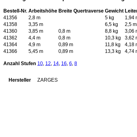
Bestell-Nr.
Arbeitshöhe
Breite Quertraverse
Gewicht
Leite
41356
2,8 m
5 kg
1,94 
41358
3,35 m
6,5 kg
2,5 m
41360
3,85 m
0,8 m
8,8 kg
3,06 
41362
4,4 m
0,8 m
10,3 kg
3,62 
41364
4,9 m
0,89 m
11,8 kg
4,18 
41366
5,45 m
0,89 m
13,3 kg
4,74 
Anzahl Stufen
10
,
12
,
14
,
16
,
6
,
8
Hersteller
ZARGES