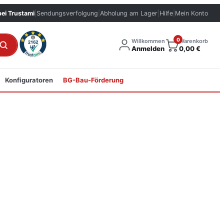
bei Trustami
|
Sendungsverfolgung
|
Abholung am Lager
|
Hilfe
|
Mein Konto
0
Willkommen
Warenkorb
Anmelden
0,00
€
Konfiguratoren
BG-Bau-Förderung