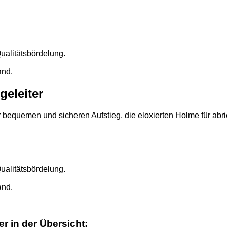
alitätsbördelung.
and.
geleiter
r bequemen und sicheren Aufstieg, die eloxierten Holme für abri
alitätsbördelung.
and.
r in der Übersicht: