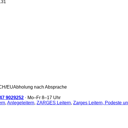
131
/CH/EU
Abholung nach Absprache
47 9029252
· Mo–Fr 8–17 Uhr
ern
,
Anlegeleitern
,
ZARGES Leitern
,
Zarges Leitern, Podeste und