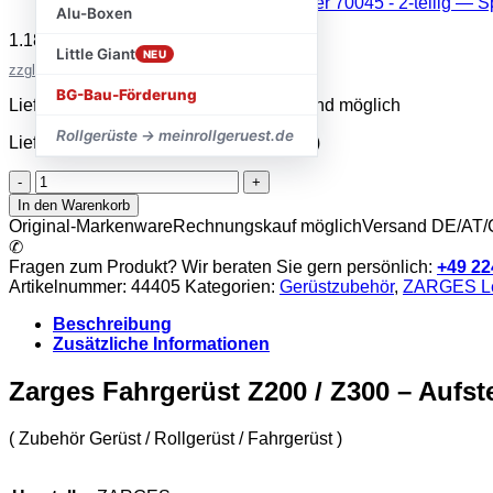
Alu-Boxen
1.182,60
€
inkl. MwSt.
Little Giant
NEU
zzgl. Versandkosten
BG-Bau-Förderung
Lieferzeit 2–5 Werktage · Expressversand möglich
Rollgerüste → meinrollgeruest.de
Lieferzeit:
sofort lieferbar (2-5 Werktage)
Zarges
Fahrgerüst
In den Warenkorb
Z200
Original-Markenware
Rechnungskauf möglich
Versand DE/AT
/
✆
Z300
Fragen zum Produkt? Wir beraten Sie gern persönlich:
+49 22
-
Artikelnummer:
44405
Kategorien:
Gerüstzubehör
,
ZARGES Le
Aufsteckrahmen
2.00x0.70
Beschreibung
-
Zusätzliche Informationen
Art.Nr.44405
Menge
Zarges Fahrgerüst Z200 / Z300 – Aufst
( Zubehör Gerüst / Rollgerüst / Fahrgerüst )