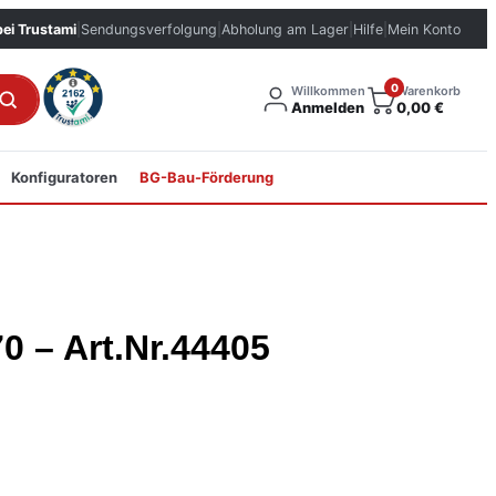
bei Trustami
|
Sendungsverfolgung
|
Abholung am Lager
|
Hilfe
|
Mein Konto
0
Willkommen
Warenkorb
Anmelden
0,00
€
Konfiguratoren
BG-Bau-Förderung
0 – Art.Nr.44405