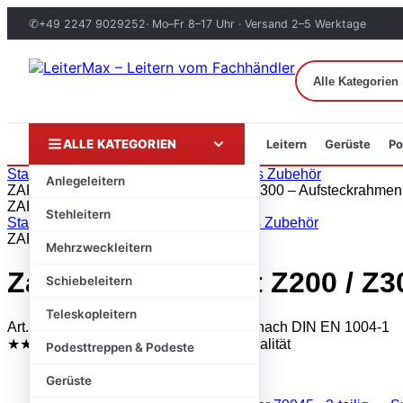
✆
+49 2247 9029252
· Mo–Fr 8–17 Uhr · Versand 2–5 Werktage
ALLE KATEGORIEN
Leitern
Gerüste
Po
Zum
Start
›
Markenshops
›
ZARGES
›
Zarges Zubehör
Anlegeleitern
Inhalt
ZARGES
springen
ZARGES · Original
Stehleitern
Start
/
Markenshops
/
ZARGES
/
Zarges Zubehör
ZARGES
Mehrzweckleitern
Zarges Fahrgerüst Z200 / Z3
Schiebeleitern
Teleskopleitern
Art.-Nr.: 44405 · Original-Markenware · nach DIN EN 1004-1
★★★★★
Trustami 4,8 / 5
✓ Geprüfte Qualität
Podesttreppen & Podeste
Gerüste