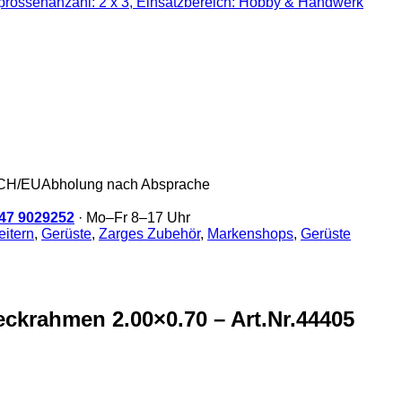
/CH/EU
Abholung nach Absprache
47 9029252
· Mo–Fr 8–17 Uhr
itern
,
Gerüste
,
Zarges Zubehör
,
Markenshops
,
Gerüste
eckrahmen 2.00×0.70 – Art.Nr.44405