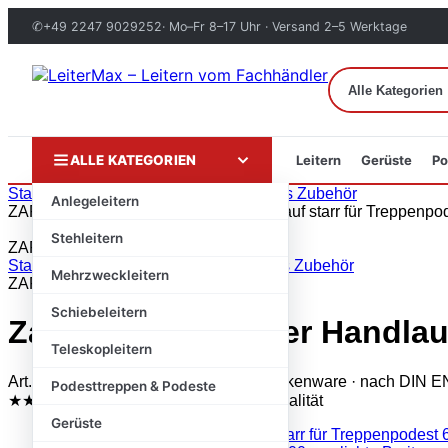
✆
+49 2247 9029252
· Mo–Fr 8–17 Uhr · Versand 2–5 Werktage
ALLE KATEGORIEN
Leitern
Gerüste
Po
Zum
Start
›
Markenshops
›
ZARGES
›
Zarges Zubehör
Anlegeleitern
Inhalt
ZARGES
springen
Stehleitern
ZARGES · Original
Start
/
Markenshops
/
ZARGES
/
Zarges Zubehör
Mehrzweckleitern
ZARGES
Schiebeleitern
Zarges – einseitiger Handlau
Teleskopleitern
Art.-Nr.: ZargEisHlst45pd · Original-Markenware · nach DIN 
Podesttreppen & Podeste
★★★★★
Trustami 4,8 / 5
✓ Geprüfte Qualität
Gerüste