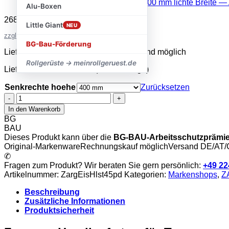
Alu-Boxen
268,00
€
–
283,00
€
inkl. MwSt.
Little Giant
NEU
zzgl. Versandkosten
BG-Bau-Förderung
Lieferzeit 2–5 Werktage · Expressversand möglich
Rollgerüste → meinrollgeruest.de
Lieferzeit:
sofort lieferbar (2-5 Werktage)
Senkrechte hoehe
Zurücksetzen
Zarges
-
In den Warenkorb
einseitiger
BG
Handlauf
BAU
starr
Dieses Produkt kann über die
BG-BAU-Arbeitsschutzprämi
für
Original-Markenware
Rechnungskauf möglich
Versand DE/AT
Treppenpodest
✆
45°
Fragen zum Produkt? Wir beraten Sie gern persönlich:
+49 22
Menge
Artikelnummer:
ZargEisHlst45pd
Kategorien:
Markenshops
,
Z
Beschreibung
Zusätzliche Informationen
Produktsicherheit