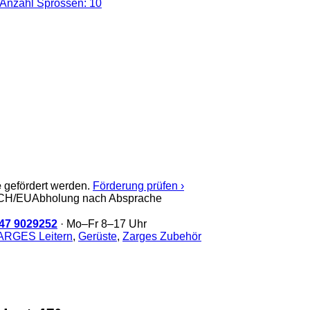
e
gefördert werden.
Förderung prüfen ›
/CH/EU
Abholung nach Absprache
47 9029252
· Mo–Fr 8–17 Uhr
ARGES Leitern
,
Gerüste
,
Zarges Zubehör