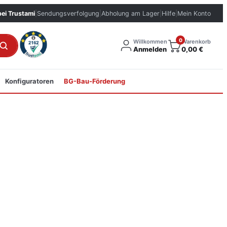
bei Trustami
|
Sendungsverfolgung
|
Abholung am Lager
|
Hilfe
|
Mein Konto
0
Willkommen
Warenkorb
Anmelden
0,00
€
Konfiguratoren
BG-Bau-Förderung