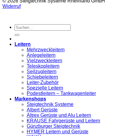
© 2026 Steigtechnik Systeme Rheinland GmbH
Widerruf
Suchen
nach:
Leitern
Mehrzweckleitern
Anlegeleitern
Vielzweckleitern
Teleskopleitern
Seilzugleitern
Schiebeleitern
Leiter-Zubehör
Spezielle Leitern
Podestleitern – Tankwagenleiter
Markenshops
Steigtechnik Systeme
Albert Gerüste
Altrex Gerüste und Alu Leitern
KRAUSE Fahrgerüste und Leitern
Günzburger Steigtechnik
HYMER Leitern und Gerüste