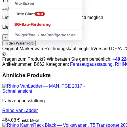
1.156,22
€
inkl. MwSt.
Alu-Boxen
zzgl. Versandkosten
Little Giant
NEU
Lieferzeit 2–5 Werktage · Expressversand möglich
BG-Bau-Förderung
Lieferzeit:
sofort lieferbar (2-5 Werktage)
Rollgerüste → meinrollgeruest.de
Rhino
KammRack
In den Warenkorb
Black
Original-Markenware
Rechnungskauf möglich
Versand DE/AT
Menge
✆
Fragen zum Produkt? Wir beraten Sie gern persönlich:
+49 22
Artikelnummer:
B662
Kategorien:
Fahrzeugausstattung
,
RHINO
Ähnliche Produkte
Schnellansicht
Fahrzeugausstattung
Rhino VanLadder
464,03
€
inkl. MwSt.