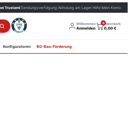
bei Trustami
|
Sendungsverfolgung
|
Abholung am Lager
|
Hilfe
|
Mein Konto
0
Willkommen
Warenkorb
Anmelden
0,00
€
Konfiguratoren
BG-Bau-Förderung