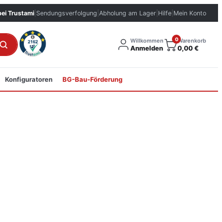
bei Trustami
|
Sendungsverfolgung
|
Abholung am Lager
|
Hilfe
|
Mein Konto
0
Willkommen
Warenkorb
Anmelden
0,00
€
Konfiguratoren
BG-Bau-Förderung