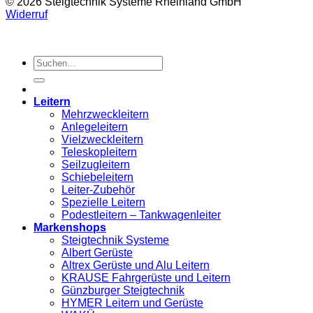
© 2026 Steigtechnik Systeme Rheinland GmbH
Widerruf
Suchen
nach:
Leitern
Mehrzweckleitern
Anlegeleitern
Vielzweckleitern
Teleskopleitern
Seilzugleitern
Schiebeleitern
Leiter-Zubehör
Spezielle Leitern
Podestleitern – Tankwagenleiter
Markenshops
Steigtechnik Systeme
Albert Gerüste
Altrex Gerüste und Alu Leitern
KRAUSE Fahrgerüste und Leitern
Günzburger Steigtechnik
HYMER Leitern und Gerüste