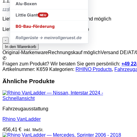
1.119,22
€
inkl. MwSt.
Alu-Boxen
zzgl. Versandkosten
Little Giant
NEU
Lieferzeit 2–5 Werktage · Expressversand möglich
BG-Bau-Förderung
Lieferzeit:
sofort lieferbar (2-5 Werktage)
Rollgerüste → meinrollgeruest.de
Rhino
KammRack
In den Warenkorb
Menge
Original-Markenware
Rechnungskauf möglich
Versand DE/AT
✆
Fragen zum Produkt? Wir beraten Sie gern persönlich:
+49 22
Artikelnummer:
K659
Kategorien:
RHINO Products
,
Fahrzeuga
Ähnliche Produkte
Schnellansicht
Fahrzeugausstattung
Rhino VanLadder
456,41
€
inkl. MwSt.