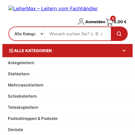
0
Anmelden
0,00
€
ALLE KATEGORIEN
Anlegeleitern
Stehleitern
Mehrzweckleitern
Schiebeleitern
Teleskopleitern
Podesttreppen & Podeste
Gerüste