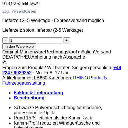
918,92
€
inkl. MwSt.
zzgl. Versandkosten
Lieferzeit 2–5 Werktage · Expressversand möglich
Lieferzeit:
sofort lieferbar (2-5 Werktage)
Rhino
KammEdge
In den Warenkorb
Black
Original-Markenware
Rechnungskauf möglich
Versand
Menge
DE/AT/CH/EU
Abholung nach Absprache
✆
Fragen zum Produkt? Wir beraten Sie gern persönlich:
+49
2247 9029252
· Mo–Fr 8–17 Uhr
Artikelnummer:
LB660
Kategorien:
RHINO Products
,
Fahrzeugausstattung
Fakten & Lieferumfang
Beschreibung
Schwarze Pulverbeschichtung für moderne,
professionelle Optik
Rund 15 % leichter als der KammRack
Kamm-Profil reduziert Windgeräusche und