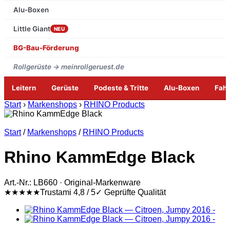
Alu-Boxen
Little Giant
NEU
BG-Bau-Förderung
Rollgerüste → meinrollgeruest.de
Leitern
Gerüste
Podeste & Tritte
Alu-Boxen
Fah
Zum
Start
›
Markenshops
›
RHINO Products
Inhalt
springen
Start
/
Markenshops
/
RHINO Products
Rhino KammEdge Black
Art.-Nr.: LB660 · Original-Markenware
★★★★★
Trustami 4,8 / 5
✓ Geprüfte Qualität