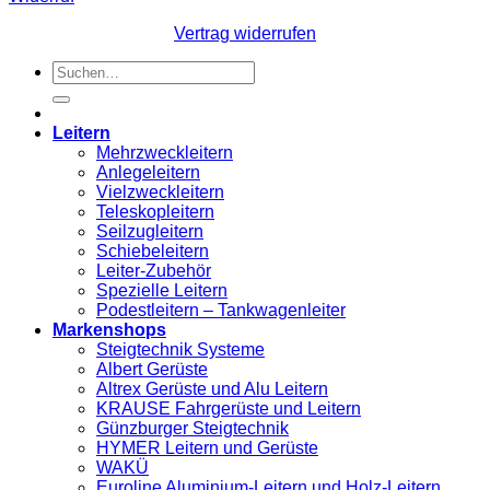
Vertrag widerrufen
Suchen
nach:
Leitern
Mehrzweckleitern
Anlegeleitern
Vielzweckleitern
Teleskopleitern
Seilzugleitern
Schiebeleitern
Leiter-Zubehör
Spezielle Leitern
Podestleitern – Tankwagenleiter
Markenshops
Steigtechnik Systeme
Albert Gerüste
Altrex Gerüste und Alu Leitern
KRAUSE Fahrgerüste und Leitern
Günzburger Steigtechnik
HYMER Leitern und Gerüste
WAKÜ
Euroline Aluminium-Leitern und Holz-Leitern