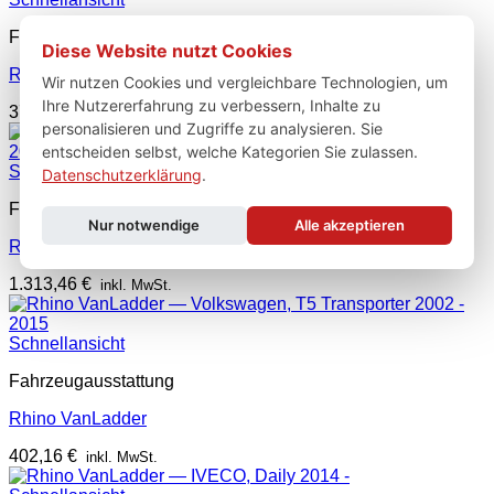
Fahrzeugausstattung
Diese Website nutzt Cookies
Rhino VanLadder
Wir nutzen Cookies und vergleichbare Technologien, um
Ihre Nutzererfahrung zu verbessern, Inhalte zu
378,96
€
inkl. MwSt.
personalisieren und Zugriffe zu analysieren. Sie
entscheiden selbst, welche Kategorien Sie zulassen.
Schnellansicht
Datenschutzerklärung
.
Fahrzeugausstattung
Nur notwendige
Alle akzeptieren
Rhino KammRack Black
1.313,46
€
inkl. MwSt.
Schnellansicht
Fahrzeugausstattung
Rhino VanLadder
402,16
€
inkl. MwSt.