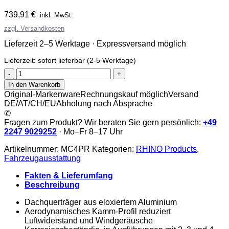
739,91
€
inkl. MwSt.
zzgl. Versandkosten
Lieferzeit 2–5 Werktage · Expressversand möglich
Lieferzeit:
sofort lieferbar (2-5 Werktage)
Rhino
KammBar
In den Warenkorb
Pro
Original-Markenware
Rechnungskauf möglich
Versand
Menge
DE/AT/CH/EU
Abholung nach Absprache
✆
Fragen zum Produkt? Wir beraten Sie gern persönlich:
+49
2247 9029252
· Mo–Fr 8–17 Uhr
Artikelnummer:
MC4PR
Kategorien:
RHINO Products
,
Fahrzeugausstattung
Fakten & Lieferumfang
Beschreibung
Dachquerträger aus eloxiertem Aluminium
Aerodynamisches Kamm-Profil reduziert
Luftwiderstand und Windgeräusche