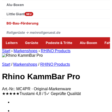
Alu-Boxen
Little Giant
NEU
BG-Bau-Förderung
Rollgerüste → meinrollgeruest.de
Leitern
Gerüste
Podeste & Tritte
Alu-Boxen
Fah
Zum
Start
›
Markenshops
›
RHINO Products
Inhalt
springen
Start
/
Markenshops
/
RHINO Products
Rhino KammBar Pro
Art.-Nr.: MC4PR · Original-Markenware
★★★★★
Trustami 4,8 / 5
✓ Geprüfte Qualität