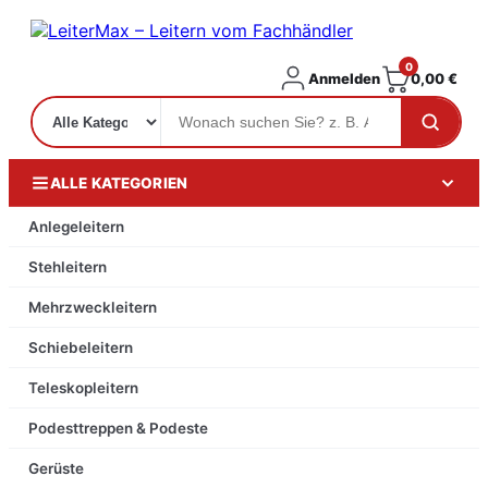
0
Anmelden
0,00
€
ALLE KATEGORIEN
Anlegeleitern
Stehleitern
Mehrzweckleitern
Schiebeleitern
Teleskopleitern
Podesttreppen & Podeste
Gerüste