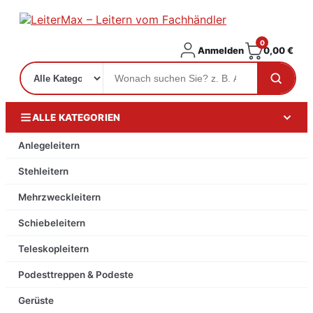
0
Anmelden
0,00
€
ALLE KATEGORIEN
Anlegeleitern
Stehleitern
Mehrzweckleitern
Schiebeleitern
Teleskopleitern
Podesttreppen & Podeste
Gerüste