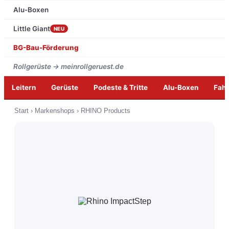
Alu-Boxen
Little Giant
NEU
BG-Bau-Förderung
Rollgerüste → meinrollgeruest.de
Leitern
Gerüste
Podeste & Tritte
Alu-Boxen
Fah
Zum
Start
›
Markenshops
›
RHINO Products
Inhalt
springen