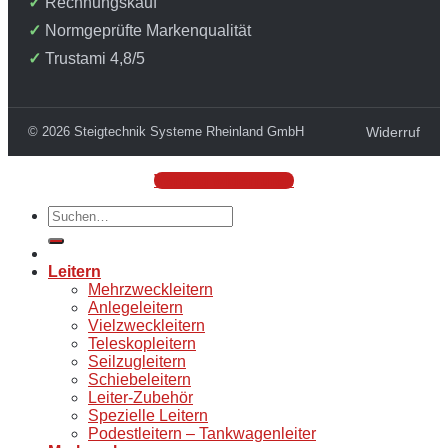
Rechnungskauf
Normgeprüfte Markenqualität
Trustami 4,8/5
© 2026 Steigtechnik Systeme Rheinland GmbH
Widerruf
Vertrag widerrufen
Suchen
nach:
Leitern
Mehrzweckleitern
Anlegeleitern
Vielzweckleitern
Teleskopleitern
Seilzugleitern
Schiebeleitern
Leiter-Zubehör
Spezielle Leitern
Podestleitern – Tankwagenleiter