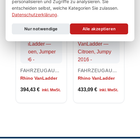
personalisieren und Zugriffe zu analysieren. Sie
entscheiden selbst, welche Kategorien Sie zulassen.
Datenschutzerklärung
.
ÄHNLICHE PRODUKTE
Nur notwendige
Alle akzeptieren
FAHRZEUGAUSSTATTUNG
FAHRZEUGAUSSTATTUNG
Rhino VanLadder
Rhino VanLadder
394,43
€
433,09
€
inkl. MwSt.
inkl. MwSt.
R
Bl
1
in