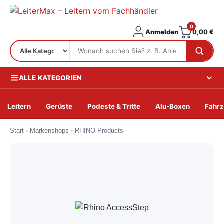
0
Anmelden
0,00
€
ALLE KATEGORIEN
Leitern
Gerüste
Podeste & Tritte
Alu-Boxen
Fahrz
Zum
Start
›
Markenshops
›
RHINO Products
Inhalt
springen