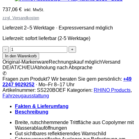
737,06
€
inkl. MwSt.
zzgl. Versandkosten
Lieferzeit 2–5 Werktage · Expressversand möglich
Lieferzeit:
sofort lieferbar (2-5 Werktage)
Rhino
AccessStep
In den Warenkorb
Menge
Original-Markenware
Rechnungskauf möglich
Versand
DE/AT/CH/EU
Abholung nach Absprache
✆
Fragen zum Produkt? Wir beraten Sie gern persönlich:
+49
2247 9029252
· Mo–Fr 8–17 Uhr
Artikelnummer:
SS220BOEF
Kategorien:
RHINO Products
,
Fahrzeugausstattung
Fakten & Lieferumfang
Beschreibung
Breite, rutschhemmende Trittfläche aus Copolymer mit
Wasserablauföffnungen
Gut sichtbares reflektierendes Warnschild