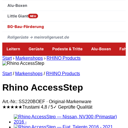
Alu-Boxen
Little Giant
NEU
BG-Bau-Förderung
Rollgerüste → meinrollgeruest.de
Leitern
Gerüste
Podeste & Tritte
Alu-Boxen
Fah
Zum
Start
›
Markenshops
›
RHINO Products
Inhalt
springen
Start
/
Markenshops
/
RHINO Products
Rhino AccessStep
Art.-Nr.: SS220BOEF · Original-Markenware
★★★★★
Trustami 4,8 / 5
✓ Geprüfte Qualität