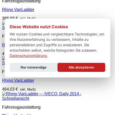
Fahrzeugausstattung
Rhino VanLadder
386,69
€
inkl. MwSt.
Diese Website nutzt Cookies
Schnellansicht
Wir nutzen Cookies und vergleichbare Technologien, um
Fahrzeugausstattung
Ihre Nutzererfahrung zu verbessern, Inhalte zu
personalisieren und Zugriffe zu analysieren. Sie
Rhino VanLadder
entscheiden selbst, welche Kategorien Sie zulassen.
494,97
€
inkl. MwSt.
Datenschutzerklärung
.
Schnellansicht
Nur notwendige
Alle akzeptieren
Fahrzeugausstattung
Rhino VanLadder
464,03
€
inkl. MwSt.
Schnellansicht
Fahrzeugausstattung