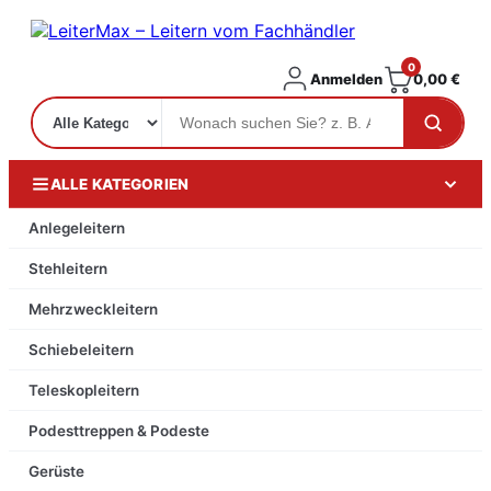
0
Anmelden
0,00
€
ALLE KATEGORIEN
Anlegeleitern
Stehleitern
Mehrzweckleitern
Schiebeleitern
Teleskopleitern
Podesttreppen & Podeste
Gerüste