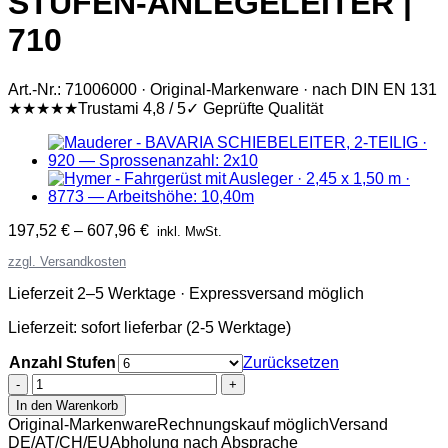
STUFEN-ANLEGELEITER |
710
Art.-Nr.: 71006000 · Original-Markenware · nach DIN EN 131
★★★★★
Trustami 4,8 / 5
✓ Geprüfte Qualität
197,52
€
–
607,96
€
inkl. MwSt.
zzgl. Versandkosten
Lieferzeit 2–5 Werktage · Expressversand möglich
Lieferzeit:
sofort lieferbar (2-5 Werktage)
Anzahl Stufen
Zurücksetzen
Mauderer
-
In den Warenkorb
BAVARIA
Original-Markenware
Rechnungskauf möglich
Versand
STUFEN-
DE/AT/CH/EU
Abholung nach Absprache