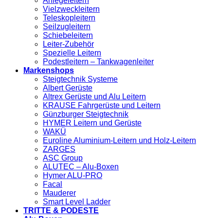
Anlegeleitern
Vielzweckleitern
Teleskopleitern
Seilzugleitern
Schiebeleitern
Leiter-Zubehör
Spezielle Leitern
Podestleitern – Tankwagenleiter
Markenshops
Steigtechnik Systeme
Albert Gerüste
Altrex Gerüste und Alu Leitern
KRAUSE Fahrgerüste und Leitern
Günzburger Steigtechnik
HYMER Leitern und Gerüste
WAKÜ
Euroline Aluminium-Leitern und Holz-Leitern
ZARGES
ASC Group
ALUTEC – Alu-Boxen
Hymer ALU-PRO
Facal
Mauderer
Smart Level Ladder
TRITTE & PODESTE