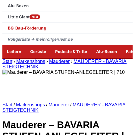
Alu-Boxen
Little Giant
NEU
BG-Bau-Förderung
Rollgerüste → meinrollgeruest.de
Leitern
Gerüste
Podeste & Tritte
Alu-Boxen
Fah
Zum
Start
›
Markenshops
›
Mauderer
›
MAUDERER - BAVARIA
Inhalt
STEIGTECHNIK
springen
Start
/
Markenshops
/
Mauderer
/
MAUDERER - BAVARIA
STEIGTECHNIK
Mauderer – BAVARIA