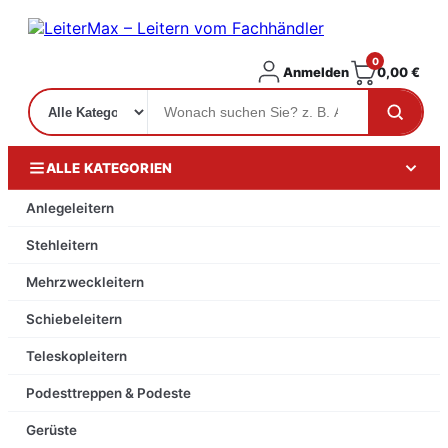
0
Anmelden
0,00
€
ALLE KATEGORIEN
Anlegeleitern
Stehleitern
Mehrzweckleitern
Schiebeleitern
Teleskopleitern
Podesttreppen & Podeste
Gerüste