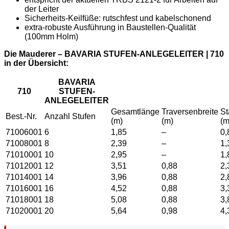
der Leiter
Sicherheits-Keilfüße: rutschfest und kabelschonend
extra-robuste Ausführung in Baustellen-Qualität
(100mm Holm)
Die Mauderer – BAVARIA STUFEN-ANLEGELEITER | 710
in der Übersicht:
BAVARIA
710
STUFEN-
ANLEGELEITER
Gesamtlänge
Traversenbreite
S
Best.-Nr.
Anzahl Stufen
(m)
(m)
(m
71006001
6
1,85
–
0,
71008001
8
2,39
–
1,
71010001
10
2,95
–
1,
71012001
12
3,51
0,88
2,
71014001
14
3,96
0,88
2,
71016001
16
4,52
0,88
3,
71018001
18
5,08
0,88
3,
71020001
20
5,64
0,98
4,