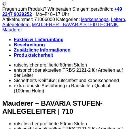
ANLEGELEITER
✆
|
Fragen zum Produkt? Wir beraten Sie gern persönlich:
+49
710
2247 9029252
· Mo–Fr 8–17 Uhr
Menge
Artikelnummer:
71006000
Kategorien:
Markenshops
,
Leitern
,
Anlegeleitern
,
MAUDERER - BAVARIA STEIGTECHNIK
,
Mauderer
Fakten & Lieferumfang
Beschreibung
Zusätzliche Informationen
Produktsicherheit
rutschsicher profilierte 80mm Stufen
entspricht der aktuellen TRBS 2121-2 für Arbeiten auf
der Leiter
Sicherheits-Keilfüße: rutschfest und kabelschonend
extra-robuste Ausführung in Baustellen-Qualität
(100mm Holm)
Mauderer – BAVARIA STUFEN-
ANLEGELEITER | 710
rutschsicher profilierte 80mm Stufen
entspricht der aktuellen TRBS 2121-2 für Arbeiten auf