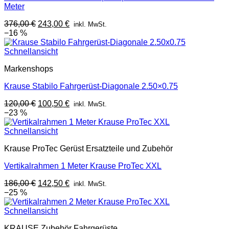
Meter
Ursprünglicher
Aktueller
376,00
€
243,00
€
inkl. MwSt.
Preis
Preis
−16 %
war:
ist:
376,00 €
243,00 €.
Schnellansicht
Markenshops
Krause Stabilo Fahrgerüst-Diagonale 2.50×0.75
Ursprünglicher
Aktueller
120,00
€
100,50
€
inkl. MwSt.
Preis
Preis
−23 %
war:
ist:
120,00 €
100,50 €.
Schnellansicht
Krause ProTec Gerüst Ersatzteile und Zubehör
Vertikalrahmen 1 Meter Krause ProTec XXL
Ursprünglicher
Aktueller
186,00
€
142,50
€
inkl. MwSt.
Preis
Preis
−25 %
war:
ist:
186,00 €
142,50 €.
Schnellansicht
KRAUSE Zubehör Fahrgerüste