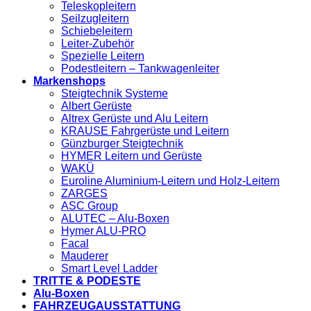
Teleskopleitern
Seilzugleitern
Schiebeleitern
Leiter-Zubehör
Spezielle Leitern
Podestleitern – Tankwagenleiter
Markenshops
Steigtechnik Systeme
Albert Gerüste
Altrex Gerüste und Alu Leitern
KRAUSE Fahrgerüste und Leitern
Günzburger Steigtechnik
HYMER Leitern und Gerüste
WAKÜ
Euroline Aluminium-Leitern und Holz-Leitern
ZARGES
ASC Group
ALUTEC – Alu-Boxen
Hymer ALU-PRO
Facal
Mauderer
Smart Level Ladder
TRITTE & PODESTE
Alu-Boxen
FAHRZEUGAUSSTATTUNG