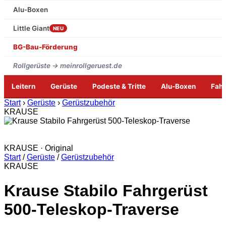
Alu-Boxen
Little Giant
NEU
BG-Bau-Förderung
Rollgerüste → meinrollgeruest.de
Leitern
Gerüste
Podeste & Tritte
Alu-Boxen
Fah
Zum
Start
›
Gerüste
›
Gerüstzubehör
Inhalt
KRAUSE
springen
KRAUSE · Original
Start
/
Gerüste
/
Gerüstzubehör
KRAUSE
Krause Stabilo Fahrgerüst
500-Teleskop-Traverse