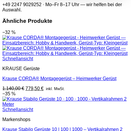
+49 2247 9029252 · Mo–Fr 8–17 Uhr — wir helfen bei der
Auswahl.
Ähnliche Produkte
−32 %
Schnellansicht
KRAUSE Gerüste
Krause CORDA® Montagegerüst – Heimwerker Gerüst
Ursprünglicher
Aktueller
1.140,00
€
779,50
€
inkl. MwSt.
Preis
Preis
−35 %
war:
ist:
1.140,00 €
779,50 €.
Schnellansicht
Markenshops
Krause Stabilo Gerüste 10 | 100 | 1000 – Vertikalrahmen 2