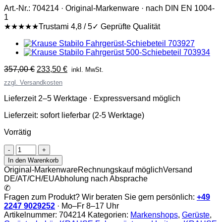
Art.-Nr.: 704214 · Original-Markenware · nach DIN EN 1004-
1
★★★★★
Trustami 4,8 / 5
✓ Geprüfte Qualität
Ursprünglicher
Aktueller
357,00
€
233,50
€
inkl. MwSt.
Preis
Preis
zzgl. Versandkosten
war:
ist:
357,00 €
233,50 €.
Lieferzeit 2–5 Werktage · Expressversand möglich
Lieferzeit:
sofort lieferbar (2-5 Werktage)
Vorrätig
Krause
Stabilo
In den Warenkorb
Fahrgerüst
Original-Markenware
Rechnungskauf möglich
Versand
500-
DE/AT/CH/EU
Abholung nach Absprache
Teleskop-
✆
Traverse
Fragen zum Produkt? Wir beraten Sie gern persönlich:
+49
Menge
2247 9029252
· Mo–Fr 8–17 Uhr
Artikelnummer:
704214
Kategorien:
Markenshops
,
Gerüste
,