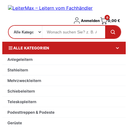
0
Anmelden
0,00
€
ALLE KATEGORIEN
Anlegeleitern
Stehleitern
Mehrzweckleitern
Schiebeleitern
Teleskopleitern
Podesttreppen & Podeste
Gerüste