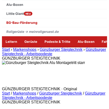
Alu-Boxen
Little Giant
NEU
BG-Bau-Förderung
Rollgerüste → meinrollgeruest.de
Leitern
Gerüste
Podeste & Tritte
Alu-Boxen
Fah
Zum
Start
›
Markenshops
›
Günzburger Steigtechnik
›
Günzburger
Inhalt
Steigtechnik - Arbeitspodeste
springen
GÜNZBURGER STEIGTECHNIK
GÜNZBURGER STEIGTECHNIK · Original
Start
/
Markenshops
/
Günzburger Steigtechnik
/
Günzburger
Steigtechnik - Arbeitspodeste
GÜNZBURGER STEIGTECHNIK