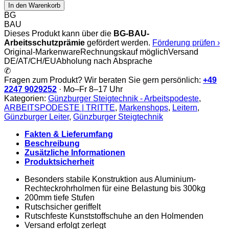
Steigtechnik
In den Warenkorb
Alu
BG
Montagetritt
BAU
starr
Dieses Produkt kann über die
BG-BAU-
Menge
Arbeitsschutzprämie
gefördert werden.
Förderung prüfen ›
Original-Markenware
Rechnungskauf möglich
Versand
DE/AT/CH/EU
Abholung nach Absprache
✆
Fragen zum Produkt? Wir beraten Sie gern persönlich:
+49
2247 9029252
· Mo–Fr 8–17 Uhr
Kategorien:
Günzburger Steigtechnik - Arbeitspodeste
,
ARBEITSPODESTE | TRITTE
,
Markenshops
,
Leitern
,
Günzburger Leiter
,
Günzburger Steigtechnik
Fakten & Lieferumfang
Beschreibung
Zusätzliche Informationen
Produktsicherheit
Besonders stabile Konstruktion aus Aluminium-
Rechteckrohrholmen für eine Belastung bis 300kg
200mm tiefe Stufen
Rutschsicher geriffelt
Rutschfeste Kunststoffschuhe an den Holmenden
Versand erfolgt zerlegt