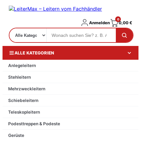
0
Anmelden
0,00
€
ALLE KATEGORIEN
Anlegeleitern
Stehleitern
Mehrzweckleitern
Schiebeleitern
Teleskopleitern
Podesttreppen & Podeste
Gerüste