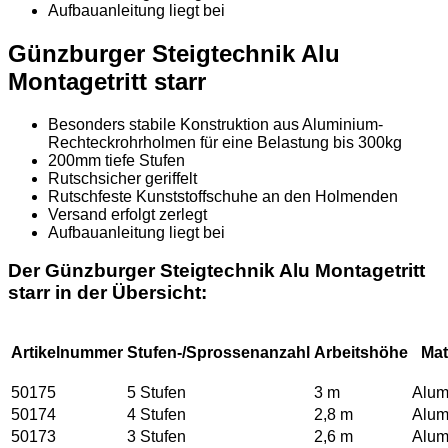
Aufbauanleitung liegt bei
Günzburger Steigtechnik Alu
Montagetritt starr
Besonders stabile Konstruktion aus Aluminium-
Rechteckrohrholmen für eine Belastung bis 300kg
200mm tiefe Stufen
Rutschsicher geriffelt
Rutschfeste Kunststoffschuhe an den Holmenden
Versand erfolgt zerlegt
Aufbauanleitung liegt bei
Der Günzburger Steigtechnik Alu Montagetritt
starr in der Übersicht:
Artikelnummer
Stufen-/Sprossenanzahl
Arbeitshöhe
Mat
50175
5 Stufen
3 m
Alum
50174
4 Stufen
2,8 m
Alum
50173
3 Stufen
2,6 m
Alum