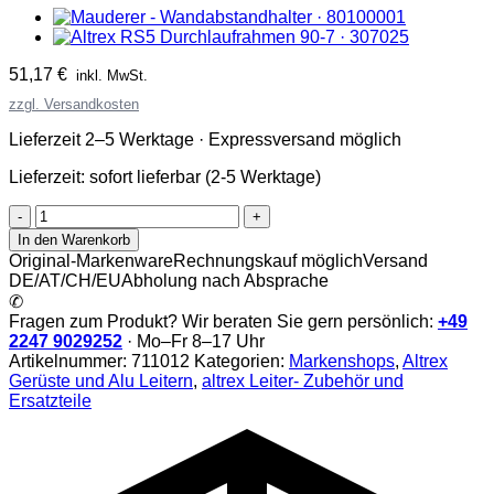
51,17
€
inkl. MwSt.
zzgl. Versandkosten
Lieferzeit 2–5 Werktage · Expressversand möglich
Lieferzeit:
sofort lieferbar (2-5 Werktage)
Altrex
Seil
In den Warenkorb
Ø10
Original-Markenware
Rechnungskauf möglich
Versand
L=7550
DE/AT/CH/EU
Abholung nach Absprache
|
✆
711012
Fragen zum Produkt? Wir beraten Sie gern persönlich:
+49
Menge
2247 9029252
· Mo–Fr 8–17 Uhr
Artikelnummer:
711012
Kategorien:
Markenshops
,
Altrex
Gerüste und Alu Leitern
,
altrex Leiter- Zubehör und
Ersatzteile