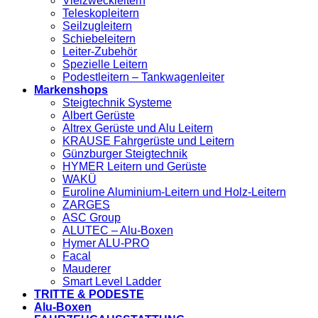
Vielzweckleitern
Teleskopleitern
Seilzugleitern
Schiebeleitern
Leiter-Zubehör
Spezielle Leitern
Podestleitern – Tankwagenleiter
Markenshops
Steigtechnik Systeme
Albert Gerüste
Altrex Gerüste und Alu Leitern
KRAUSE Fahrgerüste und Leitern
Günzburger Steigtechnik
HYMER Leitern und Gerüste
WAKÜ
Euroline Aluminium-Leitern und Holz-Leitern
ZARGES
ASC Group
ALUTEC – Alu-Boxen
Hymer ALU-PRO
Facal
Mauderer
Smart Level Ladder
TRITTE & PODESTE
Alu-Boxen