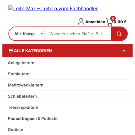
0
Anmelden
0,00
€
ALLE KATEGORIEN
Anlegeleitern
Stehleitern
Mehrzweckleitern
Schiebeleitern
Teleskopleitern
Podesttreppen & Podeste
Gerüste