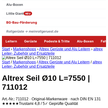
Alu-Boxen
Little Giant
NEU
BG-Bau-Förderung
Rollgerüste → meinrollgeruest.de
Leitern
Gerüste
Podeste & Tritte
Alu-Boxen
Fah
Zum
Start
›
Markenshops
›
Altrex Gerüste und Alu Leitern
›
altrex
Inhalt
Leiter- Zubehör und Ersatzteile
springen
Start
/
Markenshops
/
Altrex Gerüste und Alu Leitern
/
altrex
Leiter- Zubehör und Ersatzteile
Altrex Seil Ø10 L=7550 |
711012
Art.-Nr.: 711012 · Original-Markenware · nach DIN EN 131
★★★★★
Trustami 4,8 / 5
✓ Geprüfte Qualität