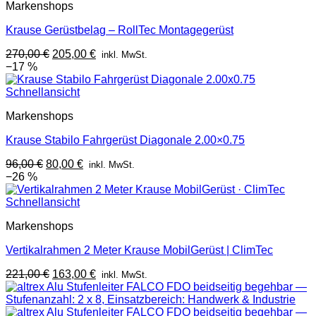
Markenshops
Krause Gerüstbelag – RollTec Montagegerüst
Ursprünglicher
Aktueller
270,00
€
205,00
€
inkl. MwSt.
Preis
Preis
−17 %
war:
ist:
270,00 €
205,00 €.
Schnellansicht
Markenshops
Krause Stabilo Fahrgerüst Diagonale 2.00×0.75
Ursprünglicher
Aktueller
96,00
€
80,00
€
inkl. MwSt.
Preis
Preis
−26 %
war:
ist:
96,00 €
80,00 €.
Schnellansicht
Markenshops
Vertikalrahmen 2 Meter Krause MobilGerüst | ClimTec
Ursprünglicher
Aktueller
221,00
€
163,00
€
inkl. MwSt.
Preis
Preis
war:
ist:
221,00 €
163,00 €.