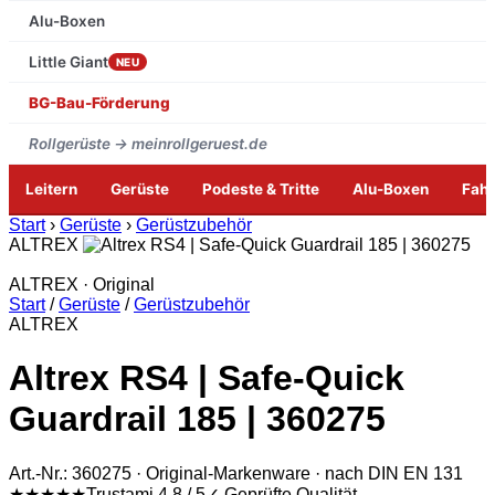
Alu-Boxen
Little Giant
NEU
BG-Bau-Förderung
Rollgerüste → meinrollgeruest.de
Leitern
Gerüste
Podeste & Tritte
Alu-Boxen
Fah
Zum
Start
›
Gerüste
›
Gerüstzubehör
Inhalt
ALTREX
springen
ALTREX · Original
Start
/
Gerüste
/
Gerüstzubehör
ALTREX
Altrex RS4 | Safe-Quick
Guardrail 185 | 360275
Art.-Nr.: 360275 · Original-Markenware · nach DIN EN 131
★★★★★
Trustami 4,8 / 5
✓ Geprüfte Qualität