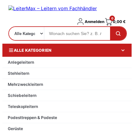
0
Anmelden
0,00
€
ALLE KATEGORIEN
Anlegeleitern
Stehleitern
Mehrzweckleitern
Schiebeleitern
Teleskopleitern
Podesttreppen & Podeste
Gerüste