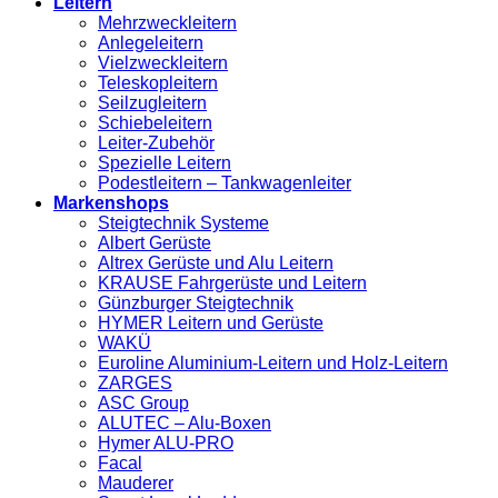
Leitern
Mehrzweckleitern
Anlegeleitern
Vielzweckleitern
Teleskopleitern
Seilzugleitern
Schiebeleitern
Leiter-Zubehör
Spezielle Leitern
Podestleitern – Tankwagenleiter
Markenshops
Steigtechnik Systeme
Albert Gerüste
Altrex Gerüste und Alu Leitern
KRAUSE Fahrgerüste und Leitern
Günzburger Steigtechnik
HYMER Leitern und Gerüste
WAKÜ
Euroline Aluminium-Leitern und Holz-Leitern
ZARGES
ASC Group
ALUTEC – Alu-Boxen
Hymer ALU-PRO
Facal
Mauderer