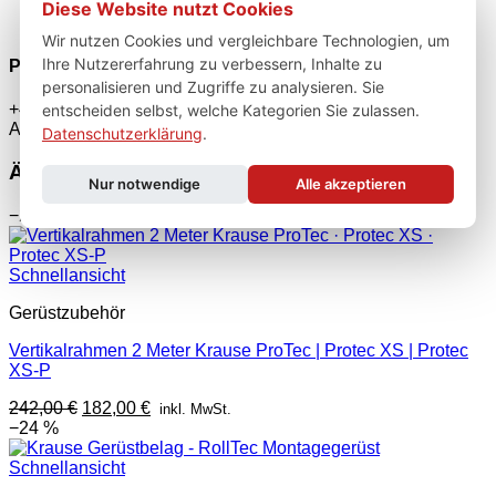
Diese Website nutzt Cookies
Wir nutzen Cookies und vergleichbare Technologien, um
Ihre Nutzererfahrung zu verbessern, Inhalte zu
Persönliche Fachberatung
personalisieren und Zugriffe zu analysieren. Sie
+49 2247 9029252 · Mo–Fr 8–17 Uhr — wir helfen bei der
entscheiden selbst, welche Kategorien Sie zulassen.
Auswahl.
Datenschutzerklärung
.
Ähnliche Produkte
Nur notwendige
Alle akzeptieren
−25 %
Schnellansicht
Gerüstzubehör
Vertikalrahmen 2 Meter Krause ProTec | Protec XS | Protec
XS-P
Ursprünglicher
Aktueller
242,00
€
182,00
€
inkl. MwSt.
Preis
Preis
−24 %
war:
ist:
242,00 €
182,00 €.
Schnellansicht