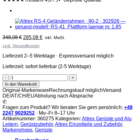
Ursprünglicher
Aktueller
348,08
€
285,08
€
inkl. MwSt.
Preis
Preis
zzgl. Versandkosten
war:
ist:
348,08 €
285,08 €.
Lieferzeit 2–5 Werktage · Expressversand möglich
Lieferzeit:
sofort lieferbar (2-5 Werktage)
Altrex
RS4
In den Warenkorb
|
Original-Markenware
Rechnungskauf möglich
Versand
Safe-
DE/AT/CH/EU
Abholung nach Absprache
Quick
✆
Guardrail
Fragen zum Produkt? Wir beraten Sie gern persönlich:
+49
185
2247 9029252
· Mo–Fr 8–17 Uhr
|
Artikelnummer:
360275
Kategorien:
Altrex Gerüste und Alu
360275
Leitern
,
Gerüstzubehör
,
Altrex Einzelteile und Zubehör
,
Menge
Markenshops
,
Gerüste