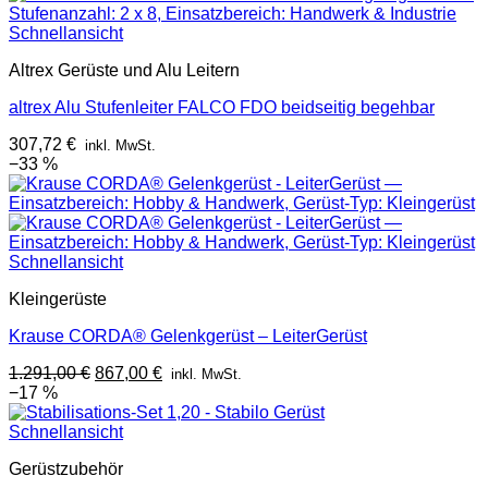
Schnellansicht
Altrex Gerüste und Alu Leitern
altrex Alu Stufenleiter FALCO FDO beidseitig begehbar
307,72
€
inkl. MwSt.
−33 %
Schnellansicht
Kleingerüste
Krause CORDA® Gelenkgerüst – LeiterGerüst
Ursprünglicher
Aktueller
1.291,00
€
867,00
€
inkl. MwSt.
Preis
Preis
−17 %
war:
ist:
1.291,00 €
867,00 €.
Schnellansicht
Gerüstzubehör