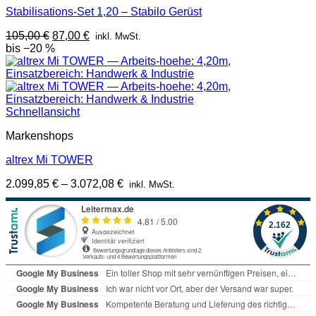
Stabilisations-Set 1,20 – Stabilo Gerüst
Ursprünglicher
Aktueller
105,00
€
87,00
€
inkl. MwSt.
Preis
Preis
bis −20 %
war:
ist:
105,00 €
87,00 €.
Schnellansicht
Markenshops
altrex Mi TOWER
2.099,85
€
–
3.072,08
€
inkl. MwSt.