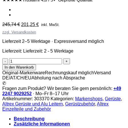
Ursprünglicher
Aktueller
245,74
€
201,25
€
inkl. MwSt.
Preis
Preis
zzgl. Versandkosten
war:
ist:
245,74 €
201,25 €.
Lieferzeit 2–5 Werktage · Expressversand möglich
Lieferzeit:
Lieferzeit: 2 - 5 Werktage
altrex
RS-
In den Warenkorb
4
Original-Markenware
Rechnungskauf möglich
Versand
Aufbaurahmen
DE/AT/CH/EU
Abholung nach Absprache
135-
✆
7
Fragen zum Produkt? Wir beraten Sie gern persönlich:
+49
|
2247 9029252
· Mo–Fr 8–17 Uhr
303370
Artikelnummer:
303370
Kategorien:
Markenshops
,
Gerüste
,
Menge
Altrex Gerüste und Alu Leitern
,
Gerüstzubehör
,
Altrex
Einzelteile und Zubehör
Beschreibung
Zusätzliche Informationen