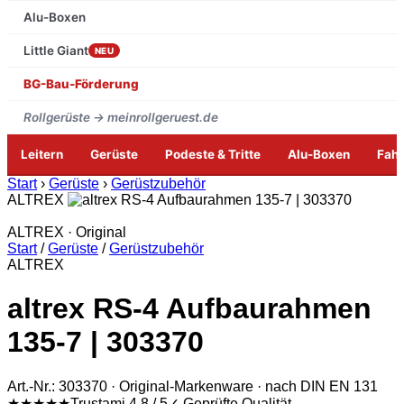
Alu-Boxen
Little Giant
NEU
BG-Bau-Förderung
Rollgerüste → meinrollgeruest.de
Leitern
Gerüste
Podeste & Tritte
Alu-Boxen
Fah
Zum
Start
›
Gerüste
›
Gerüstzubehör
Inhalt
ALTREX
springen
ALTREX · Original
Start
/
Gerüste
/
Gerüstzubehör
ALTREX
altrex RS-4 Aufbaurahmen
135-7 | 303370
Art.-Nr.: 303370 · Original-Markenware · nach DIN EN 131
★★★★★
Trustami 4,8 / 5
✓ Geprüfte Qualität