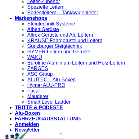
Leiter-Zubehör
Spezielle Leitern
Podestleitern – Tankwagenleiter
Markenshops
Steigtechnik Systeme
Albert Gerüste
Altrex Gerüste und Alu Leitern
KRAUSE Fahrgerüste und Leitern
Günzburger Steigtechnik
HYMER Leitern und Gerüste
WAKÜ
Euroline Aluminium-Leitern und Holz-Leitern
ZARGES
ASC Group
ALUTEC – Alu-Boxen
Hymer ALU-PRO
Facal
Mauderer
Smart Level Ladder
TRITTE & PODESTE
Alu-Boxen
FAHRZEUGAUSSTATTUNG
Anmelden
Newsletter