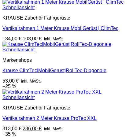
war:
ist:
87,00 €
76,50 €.
Schnellansicht
KRAUSE Zubehör Fahrgerüste
Vertikalrahmen 1 Meter Krause MobilGerüst | ClimTec
Ursprünglicher
Aktueller
134,00
€
103,00
€
inkl. MwSt.
Preis
Preis
war:
ist:
Schnellansicht
134,00 €
103,00 €.
Markenshops
Krause ClimTec|MobilGerüst|RollTec-Diagonale
53,00
€
inkl. MwSt.
−25 %
Schnellansicht
KRAUSE Zubehör Fahrgerüste
Vertikalrahmen 2 Meter Krause ProTec XXL
Ursprünglicher
Aktueller
313,00
€
236,00
€
inkl. MwSt.
Preis
Preis
−35 %