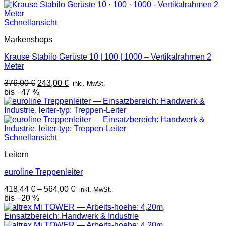
war:
ist:
313,00 €
236,00 €.
Schnellansicht
Markenshops
Krause Stabilo Gerüste 10 | 100 | 1000 – Vertikalrahmen 2
Meter
Ursprünglicher
Aktueller
376,00
€
243,00
€
inkl. MwSt.
Preis
Preis
bis −47 %
war:
ist:
376,00 €
243,00 €.
Schnellansicht
Leitern
euroline Treppenleiter
418,44
€
–
564,00
€
inkl. MwSt.
bis −20 %