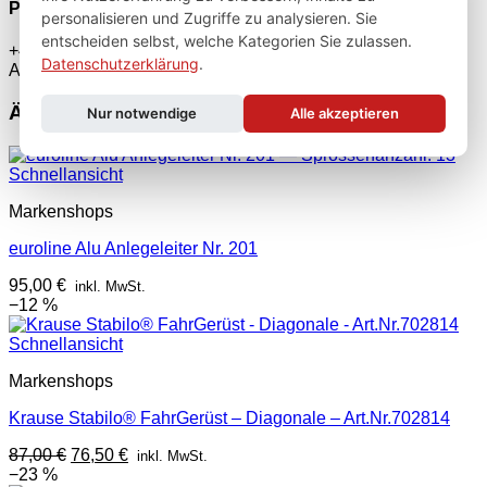
Persönliche Fachberatung
personalisieren und Zugriffe zu analysieren. Sie
entscheiden selbst, welche Kategorien Sie zulassen.
+49 2247 9029252 · Mo–Fr 8–17 Uhr — wir helfen bei der
Datenschutzerklärung
.
Auswahl.
Ähnliche Produkte
Nur notwendige
Alle akzeptieren
Schnellansicht
Markenshops
euroline Alu Anlegeleiter Nr. 201
95,00
€
inkl. MwSt.
−12 %
Schnellansicht
Markenshops
Krause Stabilo® FahrGerüst – Diagonale – Art.Nr.702814
Ursprünglicher
Aktueller
87,00
€
76,50
€
inkl. MwSt.
Preis
Preis
−23 %