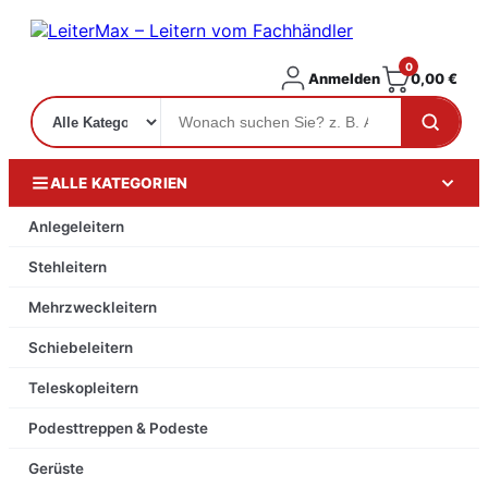
0
Anmelden
0,00
€
ALLE KATEGORIEN
Anlegeleitern
Stehleitern
Mehrzweckleitern
Schiebeleitern
Teleskopleitern
Podesttreppen & Podeste
Gerüste